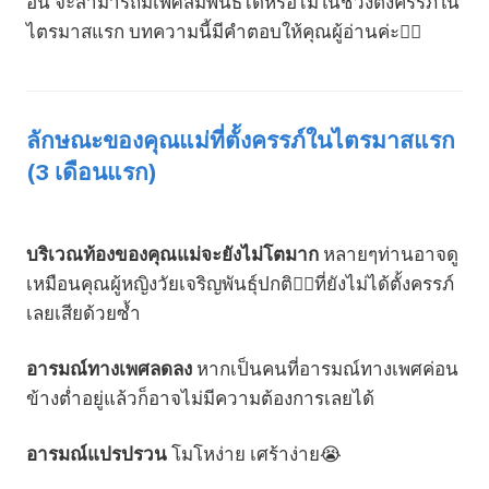
อื่น จะสามารถมีเพศสัมพันธ์ได้หรือไม่ในช่วงตั้งครรภ์ใน
ไตรมาสแรก บทความนี้มีคำตอบให้คุณผู้อ่านค่ะ💁‍♀️
ลักษณะของคุณแม่ที่ตั้งครรภ์ในไตรมาสแรก
(3 เดือนแรก)
บริเวณท้องของคุณแม่จะยังไม่โตมาก
หลายๆท่านอาจดู
เหมือนคุณผู้หญิงวัยเจริญพันธุ์ปกติ👱‍♀️ที่ยังไม่ได้ตั้งครรภ์
เลยเสียด้วยซ้ำ
อารมณ์ทางเพศลดลง
หากเป็นคนที่อารมณ์ทางเพศค่อน
ข้างต่ำอยู่แล้วก็อาจไม่มีความต้องการเลยได้
อารมณ์แปรปรวน
โมโหง่าย เศร้าง่าย😭