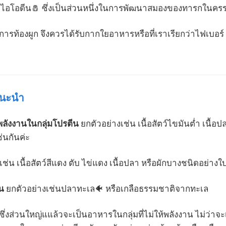
อโอดีน🧂 ซึ่งเป็นส่วนหนึ่งในการพัฒนาสมองของทารกในครรภ
าการท้องผูก จึงควรได้รับกากใยอาหารหรือที่เราเรียกว่าไฟเบอร์
แนะนำ
ลังงานในกลุ่มโปรตีน
ยกตัวอย่างเช่น เนื้อสัตว์ไขมันต่ำ เนื้อ
่นกันค่ะ
เช่น เนื้อสัตว์สีแดง ตับ ไข่แดง เนื้อปลา หรือผักบางชนิดอย่าง
น
ยกตัวอย่างเช่นปลาทะเล🐠 หรือเกลือธรรมชาติจากทะเล
ซึ่งส่วนใหญ่แแล้วจะเป็นอาหารในกลุ่มที่ไม่ให้พลังงาน ไม่ว่าจะเป