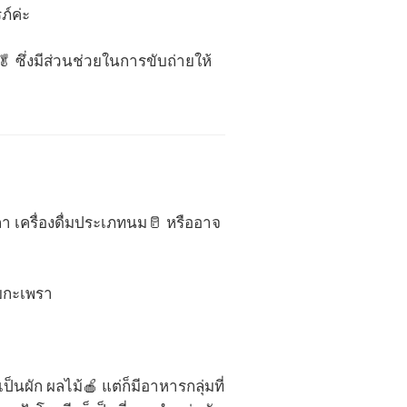
์ค่ะ
 ซึ่งมีส่วนช่วยในการขับถ่ายให้
ปลา เครื่องดื่มประเภทนม🥛 หรืออาจ
ใบกะเพรา
็นผัก ผลไม้🍎 แต่ก็มีอาหารกลุ่มที่