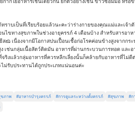
ยกากใยอาหารเช่นเดียวกัน ยกตัวอย่างเช่น ข้าวซ้อมมือ หรือข
ด้ทราบเป็นที่เรียบร้อยแล้วนะคะว่าร่างกายของคุณแม่และเจ้าต
นไขทางสุขภาพในช่วงอายุครรภ์ 4 เดือนบ้าง สำหรับสารอาหาร
ีส🧀 เนื่องจากมีโอกาสปนเปื้อนเชื้อก่อโรคค่อนข้างสูงจากก
ง เช่นกลุ่มเนื้อสัตว์ติดมัน อาหารที่ผ่านกระบวนการทอด และอาห
จริงแล้วกลุ่มอาหารที่ควรหลีกเลี่ยงนั้นก็คล้ายกับอาหารที่ไม่ด
่จะไม่รับประทานได้ถูกประเภทแน่นอนค่ะ
สุขภาพ
#
อาหารบำรุงครรภ์
#
การดูแลระหว่างตั้งครรภ์
#
สุขภาพ
#
กา
์