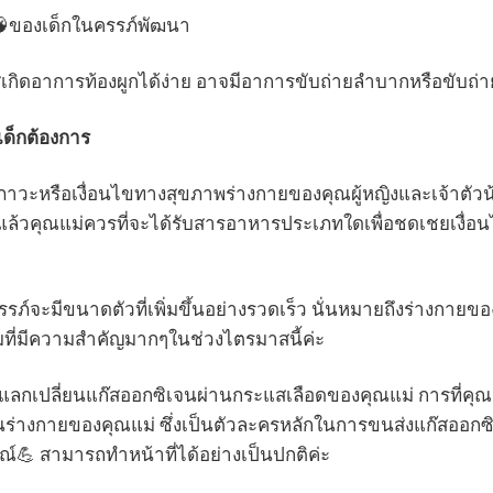
🧠ของเด็กในครรภ์พัฒนา
าสเกิดอาการท้องผูกได้ง่าย อาจมีอาการขับถ่ายลำบากหรือขับถ่
ด็กต้องการ
าวะหรือเงื่อนไขทางสุขภาพร่างกายของคุณผู้หญิงและเจ้าตัวน้
แล้วคุณแม่ควรที่จะได้รับสารอาหารประเภทใดเพื่อชดเชยเงื่อน
ครรภ์จะมีขนาดตัวที่เพิ่มขึ้นอย่างรวดเร็ว นั่นหมายถึงร่างกายของ
ที่มีความสำคัญมากๆในช่วงไตรมาสนี้ค่ะ
กับการแลกเปลี่ยนแก๊สออกซิเจนผ่านกระแสเลือดของคุณแม่ การท
ในร่างกายของคุณแม่ ซึ่งเป็นตัวละครหลักในการขนส่งแก๊สออ
์💪 สามารถทำหน้าที่ได้อย่างเป็นปกติค่ะ