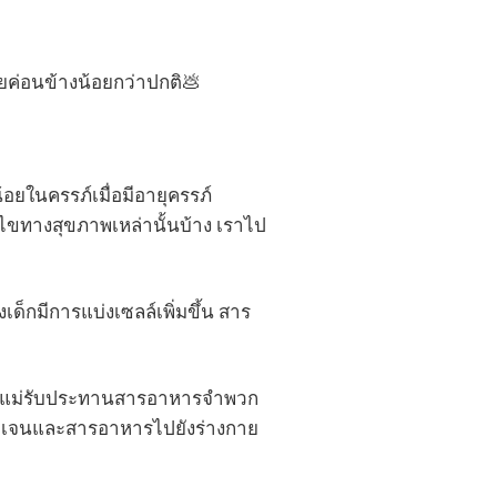
ายค่อนข้างน้อยกว่าปกติ💩
อยในครรภ์เมื่อมีอายุครรภ์
ไขทางสุขภาพเหล่านั้นบ้าง เราไป
เด็กมีการแบ่งเซลล์เพิ่มขึ้น สาร
ี่คุณแม่รับประทานสารอาหารจำพวก
กซิเจนและสารอาหารไปยังร่างกาย