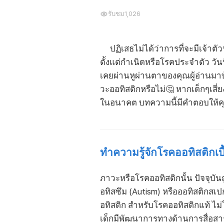
รับชม
1,026
ปฏิเสธไม่ได้ว่าการที่จะมีเจ้าตัวน
ตั้งแต่กำเนิดหรือโรคประจำตัว วั
เคยผ่านหูผ่านตาของคุณผู้อ่านมาบ้
วะออทิสติกหรือไม่🤔 หากเด็กๆเสี่
ในอนาคต บทความนี้มีคำตอบให้คุณผู้
ทำความรู้จักโรคออทิสติกเบื
ภาวะหรือโรคออทิสติกนั้น ปัจจุบัน
อทิสซึม (Autism) หรือออทิสติกสเป
อทิสติก สำหรับโรคออทิสติกแท้ ไม่
เด็กมีพัฒนาการทางด้านการสื่อสารไม