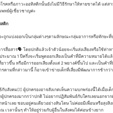
ะ ซึ่งโรคหรือภาวะออทิสติกนั้นยังไม่มีวิธีรักษาให้หายขาดได้
ทย์ผู้เชี่ยวชาญค่ะ
สติก
 จะถูกแบ่งออกเป็นกลุ่มต่างๆตามลักษณะกลุ่มอาการหรือทักษะที่บก
สื่อสาร🗣️ โดยปกติแล้วเจ้าตัวน้อยจะเริ่มส่งเสียงหรือใช้ท่าทา
ะมาณ 1 ปีครึ่งจะเริ่มพูดออกเสียงเป็นคำที่มีความหมายได้แล้ว เ
่ยาวขึ้น หรือมีการออกเสียงตั้งแต่ 2 พยางค์ขึ้นไป และเป็นคำท
มที่กล่าวมานี้ ก็อาจเข้าข่ายเด็กที่เสี่ยงมีพัฒนาการช้ากว่าวั
ธ์กับสังคม👯‍♂️ ผู้ปกครองอาจสังเกตเห็นความบกพร่องนี้ได้เมื่อ
ิดผู้ปกครองมากกว่าปกติ ไม่อยากปฏิสัมพันธ์กับใครเลยนอกจากผ
กหน้าเลย ชอบอยู่คนเดียวอย่างสันโดษ ไม่ค่อยมีเพื่อนหรือสุงสิงก
วลานั้นๆ ทำให้อยู่ร่วมกับผู้อื่นในสังคมได้ค่อนข้างยาก