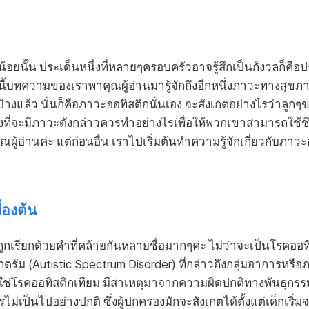
้อยนั้น ประเด็นหนึ่งที่หลายๆครอบครัวอาจรู้สึกเป็นกังวลก็คือป
นนี้บทความของเราพาคุณผู้อ่านมารู้จักถึงอีกหนึ่งภาวะทางสุ
างแล้ว นั่นก็คือภาวะออทิสติกนั่นเอง จะสังเกตอย่างไรว่าลูกๆขอ
ยงที่จะมีภาวะดังกล่าวควรทำอย่างไรเพื่อให้พวกเขาสามารถใช้ชี
อ่านค่ะ แต่ก่อนอื่น เราไปเริ่มต้นทำความรู้จักเกี่ยวกับภาวะออ
้องต้น
ถูกเรียกด้วยคำที่คล้ายกันหลายชื่อมากๆค่ะ ไม่ว่าจะเป็นโรคออท
กตรัม (Autistic Spectrum Disorder) ที่กล่าวถึงกลุ่มอาการหร
ใช่โรคออทิสติกเทียม มีสาเหตุมาจากความผิดปกติทางพันธุกรรม🧬
่เป็นไปอย่างปกติ ซึ่งผู้ปกครองมักจะสังเกตได้ตั้งแต่เด็กเริ่ม