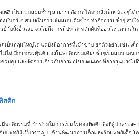
🙉 เป็นแบบแผนซ้ำๆ สามารถสังเกตได้จากสิ่งเล็กๆน้อยๆได้เช่น
ของมันจริงๆ สนใจในการเล่นแบบเดิมซ้ำๆ ทำกิจกรรมซ้ำๆ สนใจแค่ส
นธ์กับสิ่งอื่นเลย จนไปถึงการมีประสาทสัมผัสที่อ่อนไหวมากเกินไ
ถจัดเป็นกลุ่มใหญ่ได้ แต่ยังมีอาการที่เข้าข่าย ยกตัวอย่างเช่น 
่นิ่งไม่ได้ มีการกระตุ้นตัวเองในพฤติกรรมเดิมๆซ้ำๆเป็นแบบแผน 
ารควบคุมและจัดการเกี่ยวกับอารมณ์ของตนเอง ที่อาจรุนแรงไปถ
ิสติก
ีพฤติกรรมที่เข้าข่ายในการเป็นโรคออทิสติก สิ่งที่ผู้ปกครอ
แพทย์ผู้เชี่ยวชาญ👩‍⚕️ด้านพัฒนาการเด็กและจิตแพทย์เด็ก โด