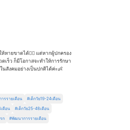
ให้หายขาดได้🙅‍♀️ แต่หากผู้ปกครอง
เร็ว ก็มีโอกาสจะทำให้การรักษา
ในสังคมอย่างเป็นปกติได้ค่ะ👶
การรายเดือน
#
เด็กวัย19-24เดือน
4เดือน
#
เด็กวัย25-48เดือน
ารก
#
พัฒนาการรายเดือน