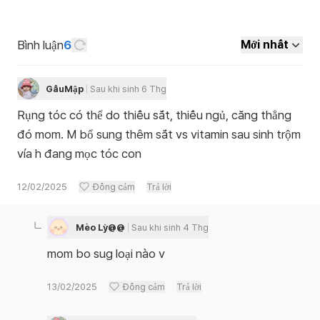
Bình luận
6
Mới nhất
GấuMập
Sau khi sinh 6 Thg
Rụng tóc có thể do thiếu sắt, thiếu ngủ, căng thẳng
đó mom. M bổ sung thêm sắt vs vitamin sau sinh trộm
vía h đang mọc tóc con
12/02/2025
Đồng cảm
Trả lời
Mèo Lỳ@@
Sau khi sinh 4 Thg
mom bo sug loại nào v
13/02/2025
Đồng cảm
Trả lời