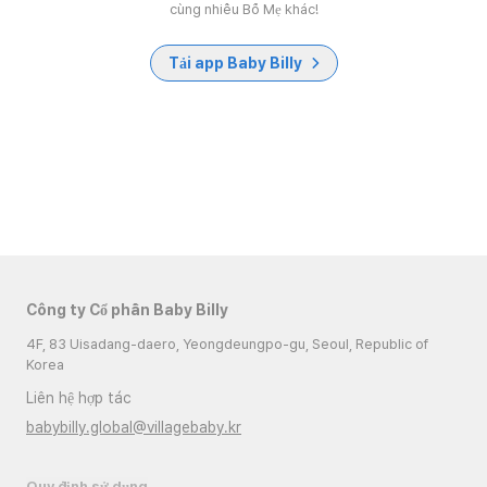
cùng nhiều Bố Mẹ khác!
Tải app Baby Billy
Công ty Cổ phần Baby Billy
4F, 83 Uisadang-daero, Yeongdeungpo-gu, Seoul, Republic of
Korea
Liên hệ hợp tác
babybilly.global@villagebaby.kr
Quy định sử dụng