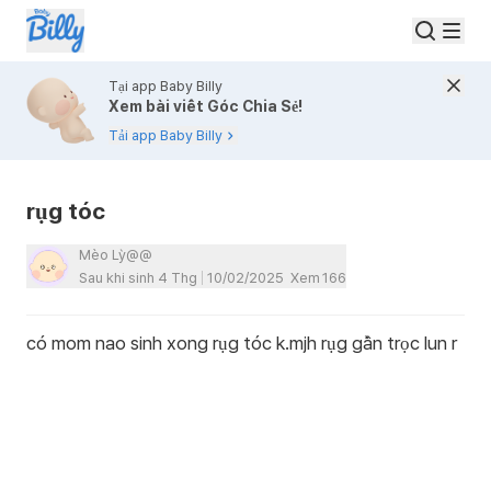
Tại app Baby Billy
Xem bài viết Góc Chia Sẻ!
Tải app Baby Billy
rụg tóc
Mèo Lỳ@@
Sau khi sinh 4 Thg
10/02/2025
Xem
166
có mom nao sinh xong rụg tóc k.mjh rụg gần trọc lun r