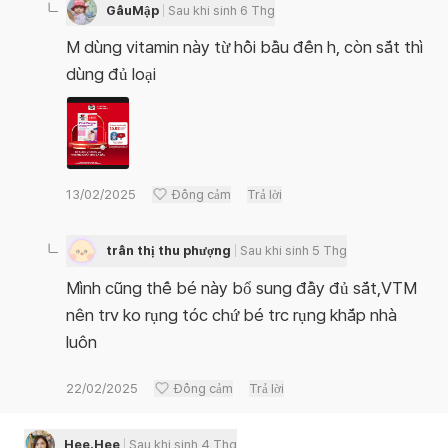
GấuMập
Sau khi sinh 6 Thg
M dùng vitamin này từ hồi bầu đến h, còn sắt thì
dùng đủ loại
13/02/2025
Đồng cảm
Trả lời
trần thị thu phượng
Sau khi sinh 5 Thg
Mình cũng thế bé này bổ sung đầy đủ sắt,VTM
nên trv ko rụng tóc chứ bé trc rụng khắp nhà
luôn
22/02/2025
Đồng cảm
Trả lời
Hee.Hee
Sau khi sinh 4 Thg