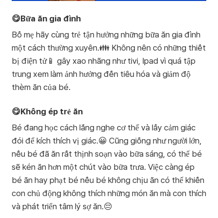
😋Bữa ăn gia đình
Bố mẹ hãy cùng trẻ tận hưởng những bữa ăn gia đình
một cách thường xuyên.👪 Không nên có những thiết
bị điện tử📱 gây xao nhãng như tivi, Ipad vì quá tập
trung xem làm ảnh hưởng đến tiêu hóa và giảm độ
thèm ăn của bé.
😋Không ép trẻ ăn
Bé đang học cách lắng nghe cơ thể và lấy cảm giác
đói để kích thích vị giác.😀 Cũng giống như người lớn,
nếu bé đã ăn rất thịnh soạn vào bữa sáng, có thể bé
sẽ kén ăn hơn một chút vào bữa trưa. Việc càng ép
bé ăn hay phạt bé nếu bé không chịu ăn có thể khiến
con chủ động không thích những món ăn mà con thích
và phát triển tâm lý sợ ăn.😔