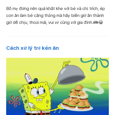
Bố mẹ đừng nên quá khắt khe với bé và chỉ trích, ép
con ăn làm bé căng thẳng mà hãy biến giờ ăn thành
giờ dễ chịu, thoải mái, vui vẻ cùng với gia đình.👪😀
Cách xử lý trẻ kén ăn