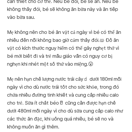
cần thiết cho cơ thể. Nếu bé đói, bé sẽ ăn. Nếu bé
không thấy đói, bé sẽ không ăn bữa này và ăn tiếp
vào bữa sau.
Mẹ không nên cho bé ăn vặt cả ngày vì bé có thể ăn
nhiều đến nỗi không bao giờ cảm thấy đói.🥨 Đồ ăn
vặt có kích thước nguy hiểm có thể gây nghẹt thở vì
bé mới biết đi và trẻ mẫu giáo vẫn có nguy cơ bị
nghẹn khi nhét một số thứ vào miệng.😮
Mẹ nên hạn chế lượng nước trái cây🧃 dưới 180ml mỗi
ngày vì cho dù nước trái tốt cho sức khỏe, trong đó
chứa nhiều đường tinh khiết và cung cấp nhiều calo
cho trẻ. Sữa ít chất béo🥛 cũng cần được hạn chế
dưới 480ml mỗi ngày vì cho dù sữa cung cấp calo như
các thức ăn đặc, khi uống quá nhiều, bé sẽ no và
không muốn ăn gì thêm.