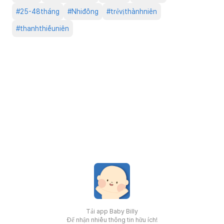
#
25-48tháng
#
Nhiđồng
#
trẻvịthànhniên
#
thanhthiếuniên
Tải app Baby Billy
Để nhận nhiều thông tin hữu ích!