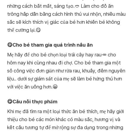
những cách bắt mắt, sáng tạo.🥙 Làm cho đồ ăn
trông hấp dẫn bằng cách hình thú vui nhộn, nhiều màu
sắc sẽ kích thích vị giác của bé hơn khiến bé không
thể cưỡng lại.😋
😋Cho bé tham gia quá trình nấu ăn
Mẹ hãy để cho bé chọn loại trái cây hay rau🥕 cho
hôm nay khi cùng nhau đi chợ. Cho bé tham gia một
số công việc đơn giản như rửa rau, khuấy, đếm nguyên
liệu.. dưới sự giám sát của mẹ sẽ làm bé hứng thú hơn
với việc ăn uống hơn.😀
😋Cầu nối thực phẩm
Khi mẹ đã tìm ra một loại thức ăn bé thích, mẹ hãy giới
thiệu cho bé các món khác có màu sắc, hương vị và
kết cấu tương tự để mở rộng sự đa dạng trong những