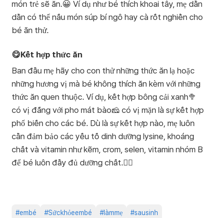
món trẻ sẽ ăn.😀 Ví dụ như bé thích khoai tây, mẹ dần
dần có thể nấu món súp bí ngô hay cà rốt nghiền cho
bé ăn thử.
😋Kết hợp thức ăn
Ban đầu mẹ hãy cho con thử những thức ăn lạ hoặc
những hương vị mà bé không thích ăn kèm với những
thức ăn quen thuộc. Ví dụ, kết hợp bông cải xanh🥦
có vị đắng với pho mát bào🧀 có vị mặn là sự kết hợp
phổ biến cho các bé. Dù là sự kết hợp nào, mẹ luôn
cần đảm bảo các yếu tố dinh dưỡng lysine, khoáng
chất và vitamin như kẽm, crom, selen, vitamin nhóm B
để bé luôn đầy đủ dưỡng chất.🙆‍♀️
#
embé
#
Sứckhỏeembé
#
làmmẹ
#
sausinh