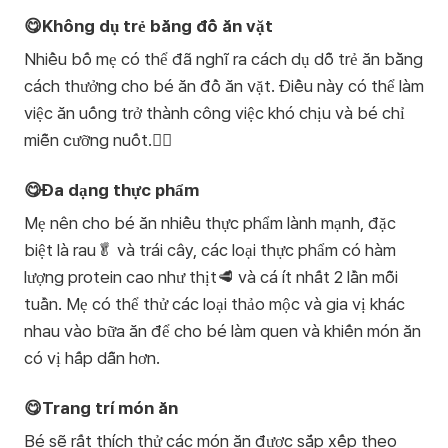
😋Không dụ trẻ bằng đồ ăn vặt
Nhiều bố mẹ có thể đã nghĩ ra cách dụ dỗ trẻ ăn bằng
cách thưởng cho bé ăn đồ ăn vặt. Điều này có thể làm
việc ăn uống trở thành công việc khó chịu và bé chỉ
miễn cưỡng nuốt.🙅‍♀️
😋Đa dạng thực phẩm
Mẹ nên cho bé ăn nhiều thực phẩm lành mạnh, đặc
biệt là rau🥬 và trái cây, các loại thực phẩm có hàm
lượng protein cao như thịt🥩 và cá ít nhất 2 lần mỗi
tuần. Mẹ có thể thử các loại thảo mộc và gia vị khác
nhau vào bữa ăn để cho bé làm quen và khiến món ăn
có vị hấp dẫn hơn.
😋Trang trí món ăn
Bé sẽ rất thích thử các món ăn được sắp xếp theo