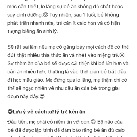
mức cần thiết, lo lắng sợ bé ăn không đủ chất hoặc
suy dinh dưỡng.🥺 Tuy nhiên, sau 1 tuổi, bé không
phát triển nhanh nữa, trẻ cần ít calo hơn và có hiện
tượng biếng ăn sinh lý.
Sẽ rất sai lầm nếu mẹ cố gắng bày mọi cách để có thể
đút thật nhiều thìa thức ăn và nhét vào miệng trẻ.☹️
Sự thèm ăn của bé sẽ được cải thiện khi bé lớn hơn và
cần ăn nhiều hơn, thường là vào thời gian bé bắt đầu
đi học mẫu giáo. Mẹ đừng quá lo lắng, mẹ thậm chí có
thể sẽ ngạc nhiên về nhu cầu ăn của bé trong giai
đoạn này đấy.😎
😋Lưu ý về cách xử lý trẻ kén ăn
Đầu tiên, mẹ phải có niềm tin với con.😊 Bộ não của
bé đã được lập trình để đảm bảo rằng bé ăn đủ calo