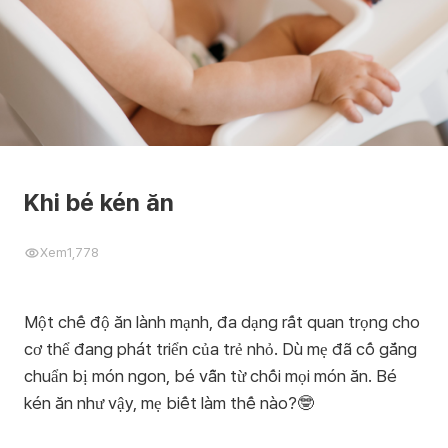
Khi bé kén ăn
Xem
1,778
Một chế độ ăn lành mạnh, đa dạng rất quan trọng cho
cơ thể đang phát triển của trẻ nhỏ. Dù mẹ đã cố gắng
chuẩn bị món ngon, bé vẫn từ chối mọi món ăn. Bé
kén ăn như vậy, mẹ biết làm thế nào?🤓