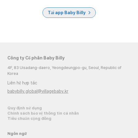
Tải app Baby Billy
Công ty Cổ phần Baby Billy
4F, 83 Uisadang-daero, Yeongdeungpo-gu, Seoul, Republic of
Korea
Liên hệ hợp tác
babybilly.global@villagebaby.kr
Quy định sử dụng
Chính sách bảo vệ thông tin cá nhân
Tiêu chuẩn cộng đồng
Ngôn ngữ