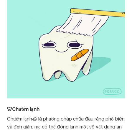
🦷Chườm lạnh
Chườm lạnh🧊 là phương pháp chữa đau răng phổ biến
và đơn giản. mẹ có thể đông lạnh một số vật dụng an