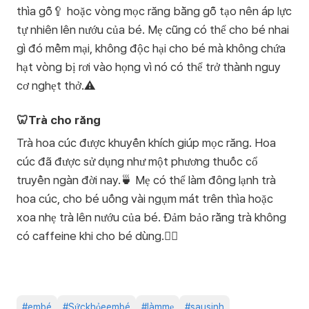
thìa gỗ🥄 hoặc vòng mọc răng bằng gỗ tạo nên áp lực
tự nhiên lên nướu của bé. Mẹ cũng có thể cho bé nhai
gì đó mềm mại, không độc hại cho bé mà không chứa
hạt vòng bị rơi vào họng vì nó có thể trở thành nguy
cơ nghẹt thở.⚠️
🦷Trà cho răng
Trà hoa cúc được khuyến khích giúp mọc răng. Hoa
cúc đã được sử dụng như một phương thuốc cổ
truyền ngàn đời nay.🍵 Mẹ có thể làm đông lạnh trà
hoa cúc, cho bé uống vài ngụm mát trên thìa hoặc
xoa nhẹ trà lên nướu của bé. Đảm bảo rằng trà không
có caffeine khi cho bé dùng.🙆‍♀️
#
embé
#
Sứckhỏeembé
#
làmmẹ
#
sausinh