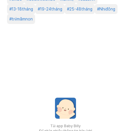
#
13-18tháng
#
19-24tháng
#
25-48tháng
#
Nhiđồng
#
trẻmầmnon
Tải app Baby Billy
Để nhận nhiều thông tin hữu ích!