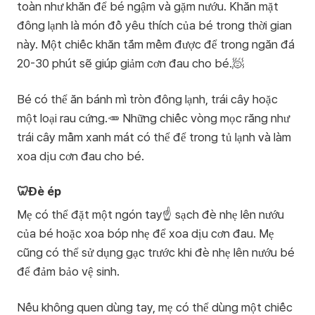
toàn như khăn để bé ngậm và gặm nướu. Khăn mặt
đông lạnh là món đồ yêu thích của bé trong thời gian
này. Một chiếc khăn tắm mềm được để trong ngăn đá
20-30 phút sẽ giúp giảm cơn đau cho bé.🧖
Bé có thể ăn bánh mì tròn đông lạnh, trái cây hoặc
một loại rau cứng.🥕 Những chiếc vòng mọc răng như
trái cây mầm xanh mát có thể để trong tủ lạnh và làm
xoa dịu cơn đau cho bé.
🦷Đè ép
Mẹ có thể đặt một ngón tay☝️ sạch đè nhẹ lên nướu
của bé hoặc xoa bóp nhẹ để xoa dịu cơn đau. Mẹ
cũng có thể sử dụng gạc trước khi đè nhẹ lên nướu bé
để đảm bảo vệ sinh.
Nếu không quen dùng tay, mẹ có thể dùng một chiếc