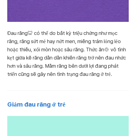
Đau răng🦷 có thể do bất kỳ triệu chứng như mọc
răng, răng sứt mẻ hay nứt men, miếng trám lỏng lẻo
hoặc thiếu, xói mòn hoặc sâu răng. Thức ăn🍲 vô tình
kẹt giữa kẽ răng dần dần khiến răng trở nên đau nhức
hơn và sâu răng. Mầm răng bên dưới lợi đang phát
triển cũng sẽ gây nên tình trạng đau răng ở trẻ.
Giảm đau răng ở trẻ