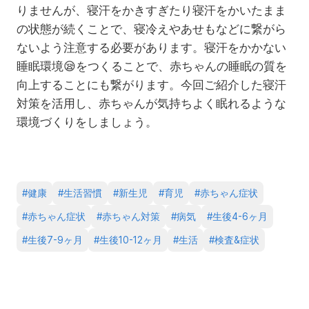
りませんが、寝汗をかきすぎたり寝汗をかいたまま
の状態が続くことで、寝冷えやあせもなどに繋がら
ないよう注意する必要があります。寝汗をかかない
睡眠環境
😪
をつくることで、赤ちゃんの睡眠の質を
向上することにも繋がります。今回ご紹介した寝汗
対策を活用し、赤ちゃんが気持ちよく眠れるような
環境づくりをしましょう。
#
健康
#
生活習慣
#
新生児
#
育児
#
赤ちゃん症状
#
赤ちゃん症状
#
赤ちゃん対策
#
病気
#
生後4-6ヶ月
#
生後7-9ヶ月
#
生後10-12ヶ月
#
生活
#
検査&症状