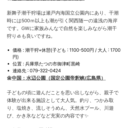
新舞子潮干狩場は瀬戸内海国立公園内にあり、干潮
時には500ｍ以上も潮が引く関西随一の遠浅の海岸
です。GWに家族みんなで自然を楽しみながら潮干
狩り🦪も良いですね。
価格 : 潮干狩+休憩(子ども : 1100-500円 / 大人 : 1700
円)
位置 : 兵庫県たつの市御津町黒崎
連絡先 : 079-322-0424
🌼
中国：水辺公園（国定公園帝釈峡/広島県）
子どもの頃に遊んだことを思い出しながら、親子で
体験が出来る施設として大人気。釣り、つかみ取
り、塩焼き、流しそうめん、天然水プール、川遊
び、かき氷などなど充実の内容です✨