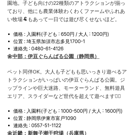
園地。子ども向けの22種類のアトラクションが揃っ
ており、他にも農業体験わくわくファームやふれあ
い牧場🐏もあって一日では遊び尽くせないほど。
価格 : 入園料(子ども : 650円 / 大人 : 1200円)
位置 : 埼玉県加須市志多見1700-1
連絡先 : 0480-61-4126
🌼
中部：伊豆ぐらんぱる公園（静岡県）
ペット同伴OK。大人も子どもも思いっきり遊べるア
トラクションがいっぱいの伊豆ぐらんぱる公園。ジ
ップラインや巨大迷路、モーターランド、無料遊具
エリア、スライダーなど世代を超えて遊べます👍🏻
価格 : 入園料(子ども : 1000-500円 / 大人 : 1600円)
位置 : 静岡県伊東市富戸1090
連絡先 : 0557-51-1122
🌼
近畿：新舞子潮干狩場（兵庫県）