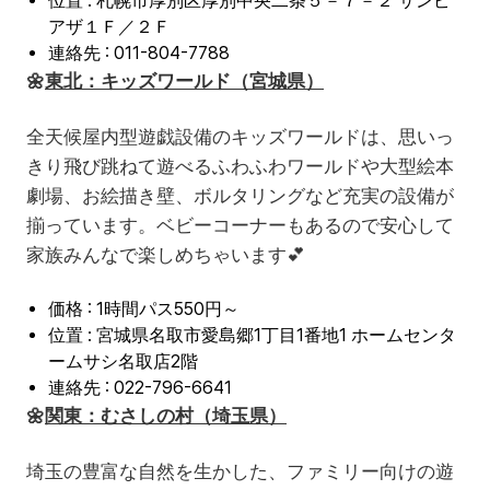
位置 : 札幌市厚別区厚別中央二条５－７－２ サンピ
アザ１Ｆ／２Ｆ
連絡先 : 011-804-7788
🌼
東北：キッズワールド（宮城県）
全天候屋内型遊戯設備のキッズワールドは、思いっ
きり飛び跳ねて遊べるふわふわワールドや大型絵本
劇場、お絵描き壁、ボルタリングなど充実の設備が
揃っています。ベビーコーナーもあるので安心して
家族みんなで楽しめちゃいます💕
価格 : 1時間パス550円～
位置 : 宮城県名取市愛島郷1丁目1番地1 ホームセンタ
ームサシ名取店2階
連絡先 : 022-796-6641
🌼
関東：むさしの村（埼玉県）
埼玉の豊富な自然を生かした、ファミリー向けの遊