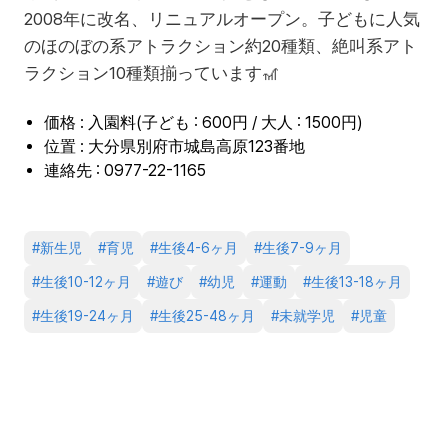
2008年に改名、リニュアルオープン。子どもに人気
のほのぼの系アトラクション約20種類、絶叫系アト
ラクション10種類揃っています🎢
価格 : 入園料(子ども : 600円 / 大人 : 1500円)
位置 : 大分県別府市城島高原123番地
連絡先 : 0977-22-1165
#
新生児
#
育児
#
生後4-6ヶ月
#
生後7-9ヶ月
#
生後10-12ヶ月
#
遊び
#
幼児
#
運動
#
生後13-18ヶ月
#
生後19-24ヶ月
#
生後25-48ヶ月
#
未就学児
#
児童