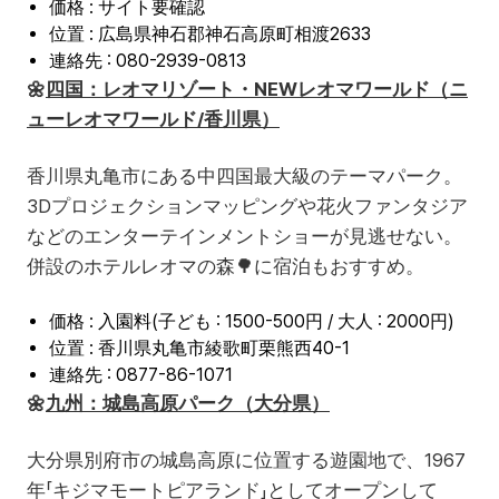
価格 : サイト要確認
位置 : 広島県神石郡神石高原町相渡2633
連絡先 : 080-2939-0813
🌼
四国：レオマリゾート・NEWレオマワールド（ニ
ューレオマワールド/香川県）
香川県丸亀市にある中四国最大級のテーマパーク。
3Dプロジェクションマッピングや花火ファンタジア
などのエンターテインメントショーが見逃せない。
併設のホテルレオマの森🌳に宿泊もおすすめ。
価格 : 入園料(子ども : 1500-500円 / 大人 : 2000円)
位置 : 香川県丸亀市綾歌町栗熊西40-1
連絡先 : 0877-86-1071
🌼
九州：城島高原パーク（大分県）
大分県別府市の城島高原に位置する遊園地で、1967
年「キジマモートピアランド」としてオープンして