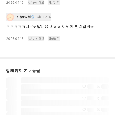
2026.04.16
공감해요
답글달기
소율맘지희
임신 8개월
ㅋㅋㅋㅋㅋ너무귀얍네용 ㅎㅎㅎ 이맛에 빌리앱써용
2026.04.15
공감해요
답글달기
함께 많이 본 베동글