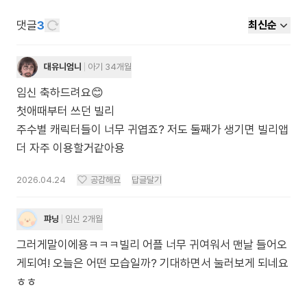
댓글
3
최신순
대유니엄니
아기 34개월
임신 축하드려요😊
첫애때부터 쓰던 빌리
주수별 캐릭터들이 너무 귀엽죠? 저도 둘째가 생기면 빌리앱
더 자주 이용할거같아용
2026.04.24
공감해요
답글달기
퍄닝
임신 2개월
그러게말이에용ㅋㅋㅋ빌리 어플 너무 귀여워서 맨날 들어오
게되여! 오늘은 어떤 모습일까? 기대하면서 눌러보게 되네요
ㅎㅎ