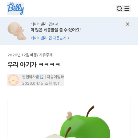
베이비빌리 앱에서
더 많은 베동글을 볼 수 있어요!
베이비빌리 앱 다운받기
2026년 12월 베동
/
자유주제
우리 아기가 ㅋㅋㅋㅋ
쩝쩝박사맘
다둥이엄빠
2026.04.15
조회
451