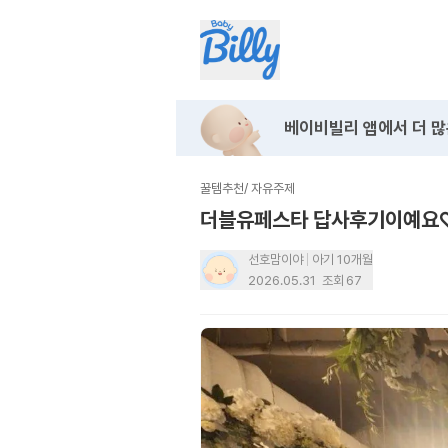
베이비빌리 앱에서
더 많
꿀템추천
/
자유주제
더블유페스타 답사후기이예요
선호맘이야
아기 10개월
2026.05.31
조회
67