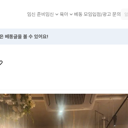
임신 준비
베동 모임
입점/광고 문의
임신
육아
은 베동글을 볼 수 있어요!
♡