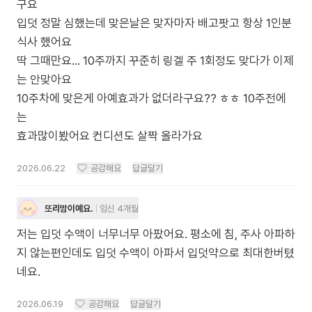
구요
입덧 정말 심했는데 맞은날은 맞자마자 배고팟고 항상 1인분
식사 했어요
딱 그때만요… 10주까지 꾸준히 링겔 주 1회정도 맞다가 이제
는 안맞아요
10주차에 맞은게 아예효과가 없더라구요?? ㅎㅎ 10주전에
는
효과많이봤어요 컨디션도 살짝 올라가요
2026.06.22
공감해요
답글달기
또리맘이예요.
임신 4개월
저는 입덧 수액이 너무너무 아팠어요. 평소에 침, 주사 아파하
지 않는편인데도 입덧 수액이 아파서 입덧약으로 최대한버텼
네요.
2026.06.19
공감해요
답글달기