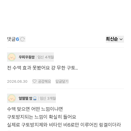
댓글
6
최신순
우피우동맘
임신 4개월
전 수액 효과 못봤어요 걍 무한 구토..
2026.06.30
공감해요
답글달기
얼떨떨 맘
임신 3개월
수액 맞으면 어떤 느낌이냐면
구토방지되는 느낌이 확실히 들어요
실제로 구토방지제와 비타민 비6로만 이루어진 링겔이더라