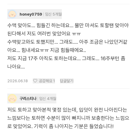
honey0759
임신 5개월
수액 맞아도... 힘들긴 하는데요... 물만 마셔도 토할땐 맞아야
된다해서 저도 여러번 맞았어요 ㅠㅠ
수액맞고와도 토했지만... 그래도.... 아주 조금은 나았던거같
아요... 힘내세요ㅠㅠ 지금 힘들때에요..
저도 지금 17주 아직도 토하는데요... 그래도... 16주부턴 좀
나아요...
2026.06.18
공감해요
1
답글달기
구리스티나
임신 4개월
저도 토하고 맞아본적 몇정 있는데, 입덧이 완전 나아진다는
느낌보다는 토하면 수분이 많이 빠지니까 보충한다는 느낌으
로 맞았어요. 기력이 좀 나아지는 기분은 들었습니다!