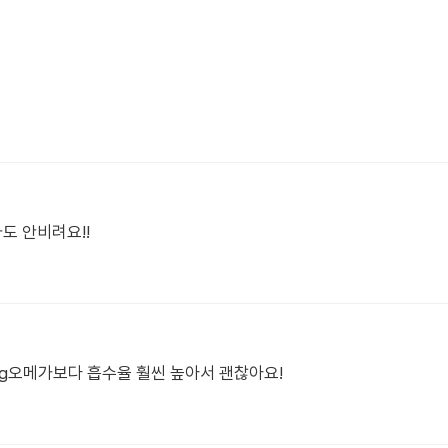
도 안비려요!!
g오메가보다 흡수율 훨씬 높아서 괜찮아요!