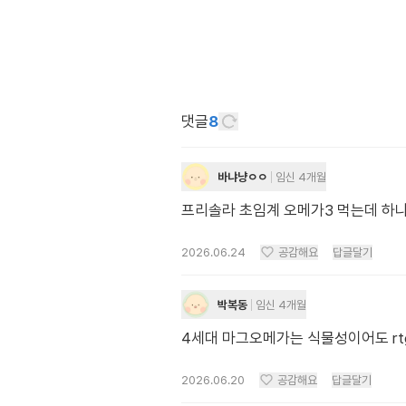
댓글
8
바냐냥ㅇㅇ
임신 4개월
프리솔라 초임계 오메가3 먹는데 하나
2026.06.24
공감해요
답글달기
박복동
임신 4개월
4세대 마그오메가는 식물성이어도 rt
2026.06.20
공감해요
답글달기