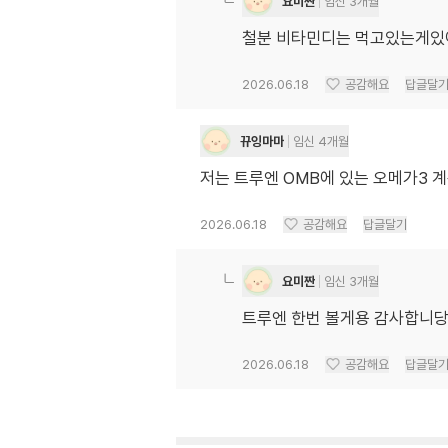
요미짠
임신 3개월
철분 비타민디는 먹고있는게있어
2026.06.18
공감해요
답글달
뀨잉마마
임신 4개월
저는 트루엔 OMB에 있는 오메가3 계
2026.06.18
공감해요
답글달기
요미짠
임신 3개월
트루엔 한번 볼게용 감사합니
2026.06.18
공감해요
답글달