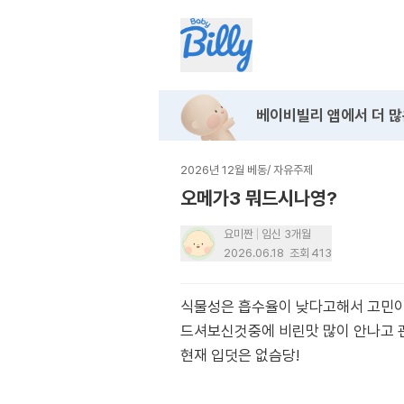
베이비빌리 앱에서
더 많
2026년 12월 베동
/
자유주제
오메가3 뭐드시나영?
요미짠
임신 3개월
2026.06.18
조회
413
식물성은 흡수율이 낮다고해서 고민
드셔보신것중에 비린맛 많이 안나고 
현재 입덧은 없슴당!