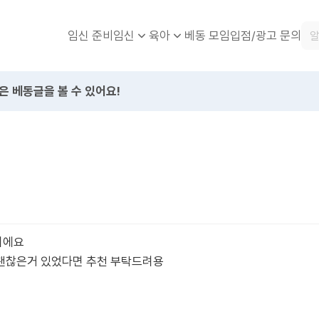
임신 준비
베동 모임
입점/광고 문의
임신
육아
은 베동글을 볼 수 있어요!
이에요
괜찮은거 있었다면 추천 부탁드려용