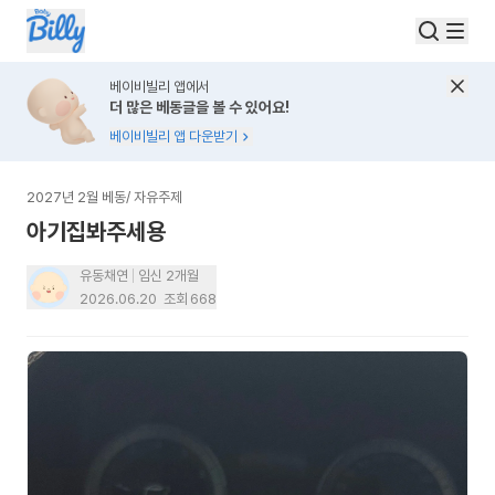
베이비빌리 앱에서
더 많은 베동글을 볼 수 있어요!
베이비빌리 앱 다운받기
2027년 2월 베동
/
자유주제
아기집봐주세용
유동채연
임신 2개월
2026.06.20
조회
668