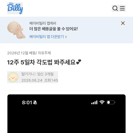
베이비빌리 앱에서
더 많은 베동글을 볼 수 있어요!
베이비빌리 앱 다운받기
2026년 12월 베동
/
자유주제
12주 5일차 각도법 봐주세요💕
딸기기니
임신 3개월
2026.06.24
조회
145