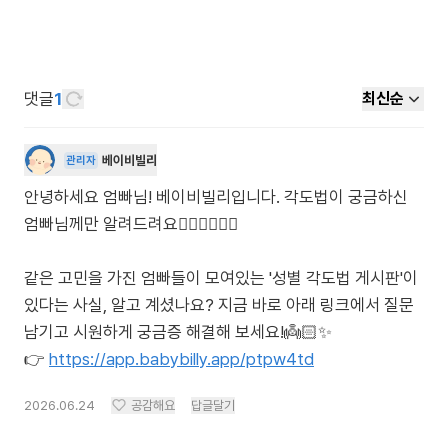
댓글
1
최신순
베이비빌리
관리자
안녕하세요 엄빠님! 베이비빌리입니다. 각도법이 궁금하신
엄빠님께만 알려드려요🙋🏻‍♀️🙋🏻‍♂️
같은 고민을 가진 엄빠들이 모여있는 '성별 각도법 게시판'이
있다는 사실, 알고 계셨나요? 지금 바로 아래 링크에서 질문
남기고 시원하게 궁금증 해결해 보세요!👼🏻✨
👉
https://app.babybilly.app/ptpw4td
2026.06.24
공감해요
답글달기