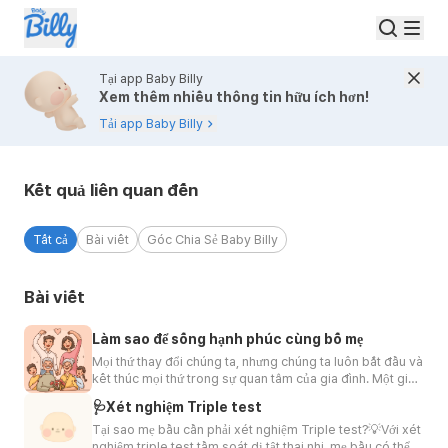
Tại app Baby Billy
Xem thêm nhiều thông tin hữu ích hơn!
Tải app Baby Billy
Kết quả tìm kiếm | Baby Billy
Kết quả liên quan đến
Tất cả
Bài viết
Góc Chia Sẻ Baby Billy
Bài viết
Làm sao để sống hạnh phúc cùng bố mẹ
Mọi thứ thay đổi chúng ta, nhưng chúng ta luôn bắt đầu và
kết thúc mọi thứ trong sự quan tâm của gia đình. Một gia
khang👩‍👨‍👧‍👦 thịnh vượng nuôi dưỡng nên những đứa
🩺Xét nghiệm Triple test
trẻ hạnh phúc và có tâm lý trưởng thành. Nhưng làm sao
để gia đình luôn hạnh phúc💞? Khi gia đình có nhiều thế
Tại sao mẹ bầu cần phải xét nghiệm Triple test?💡Với xét
hệ với cách suy nghĩ và sinh hoạt khác nhau thì chúng ta
nghiệm triple test tầm soát dị tật thai nhi, mẹ bầu có thể