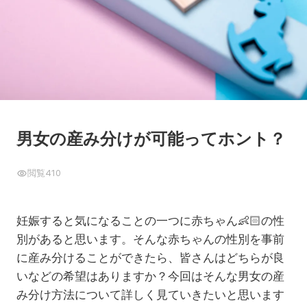
男女の産み分けが可能ってホント？
閲覧
410
妊娠すると気になることの一つに赤ちゃん👶🏻の性
別があると思います。そんな赤ちゃんの性別を事前
に産み分けることができたら、皆さんはどちらが良
いなどの希望はありますか？今回はそんな男女の産
み分け方法について詳しく見ていきたいと思います