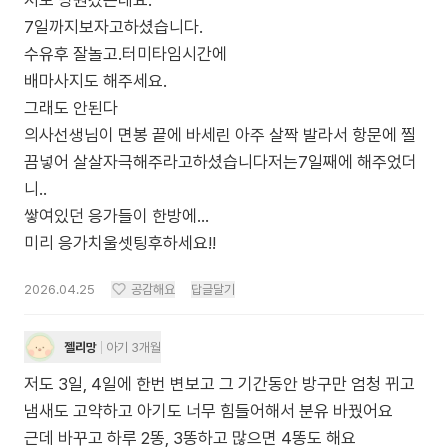
저도 병원갔는데요.
7일까지보자고하셨습니다.
수유후 잘놀고.터미타임시간에
배마사지도 해주세요.
그래도 안된다
의사선생님이 면봉 끝에 바세린 아주 살짝 발라서 항문에 찔
끔넣어 살살자극해주라고하셨습니다저는7일째에 해주었더
니..
쌓여있던 응가들이 한방에...
미리 응가치울셋팅후하세요!!
2026.04.25
공감해요
답글달기
젤리망
아기 3개월
저도 3일, 4일에 한번 변보고 그 기간동안 방구만 엄청 뀌고
냄새도 고약하고 아기도 너무 힘들어해서 분유 바꿨어요
근데 바꾸고 하루 2똥, 3똥하고 많으면 4똥도 해요