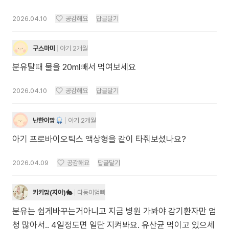
2026.04.10
공감해요
답글달기
구스마미
아기 2개월
분유탈때 물을 20ml빼서 먹여보세요
2026.04.10
공감해요
답글달기
난한이맘
아기 2개월
아기 프로바이오틱스 액상형을 같이 타줘보셨나요?
2026.04.09
공감해요
답글달기
키키맘(지아)🐇
다둥이엄빠
분유는 쉽게바꾸는거아니고 지금 병원 가봐야 감기환자만 엄
청 많아서.. 4일정도면 일단 지켜봐요. 유산균 먹이고 있으세