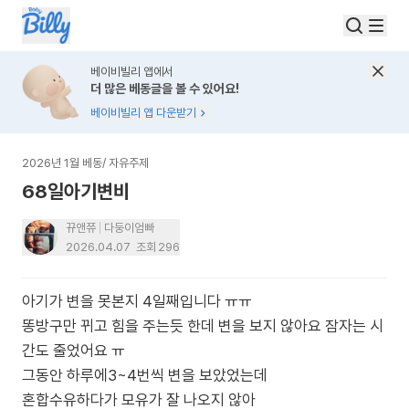
베이비빌리 앱에서
더 많은 베동글을 볼 수 있어요!
베이비빌리 앱 다운받기
2026년 1월 베동
/
자유주제
68일아기변비
뀨앤쮸
다둥이엄빠
2026.04.07
조회
296
아기가 변을 못본지 4일째입니다 ㅠㅠ
똥방구만 뀌고 힘을 주는듯 한데 변을 보지 않아요 잠자는 시
간도 줄었어요 ㅠ
그동안 하루에3~4번씩 변을 보았었는데
혼합수유하다가 모유가 잘 나오지 않아