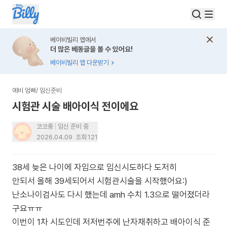
베이비빌리 앱에서
더 많은 베동글을 볼 수 있어요!
베이비빌리 앱 다운받기
예비 엄빠
/
임신준비
시험관 시술 배아이식 전이에요
코코룽
임신 준비 중
2026.04.09
조회
121
38세 늦은 나이에 자임으로 임신시도하다 도저히
안되서 올해 39세되어서 시험관시술을 시작했어요:)
난소나이검사도 다시 했는데 amh 수치 1.3으로 떨어졌더라
구요ㅠㅠ
이번이 1차 시도인데 저저번주에 난자채취하고 배아이식 준