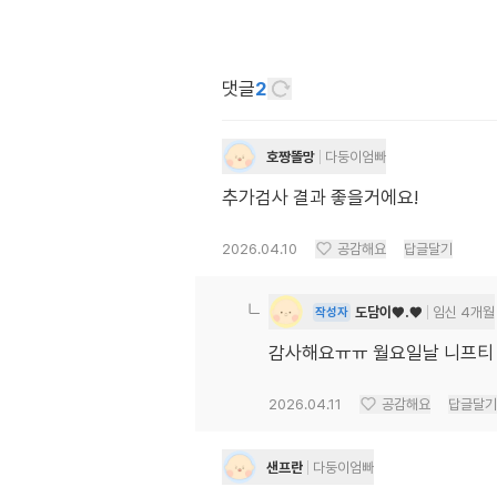
댓글
2
호짱똘망
다둥이엄빠
추가검사 결과 좋을거에요!
2026.04.10
공감해요
답글달기
도담이♥︎.♥︎
임신 4개월
작성자
감사해요ㅠㅠ 월요일날 니프티
2026.04.11
공감해요
답글달기
샌프란
다둥이엄빠