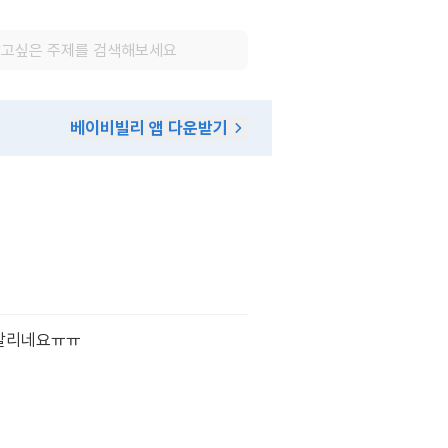
베이비빌리 앱 다운받기
피말리네요ㅠㅠ