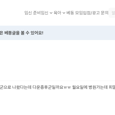
임신 준비
베동 모임
입점/광고 문의
임신
육아
은 베동글을 볼 수 있어요!
위험군으로 나왔다는데 다운증후군일까요ㅠㅠ 월요일에 병원가는데 