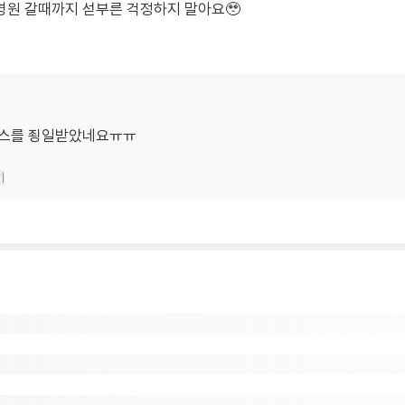
병원 갈때까지 섣부른 걱정하지 말아요🥹
스를 죙일받았네요ㅠㅠ
기