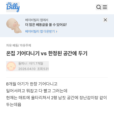
베이비빌리 앱에서
더 많은 베동글을 볼 수 있어요!
베이비빌리 앱 다운받기
자유 베동
/
자유주제
온집 기어다니기 vs 한정된 공간에 두기
돌피나
아기 7개월
2026.04.10
조회
531
8개월 아기가 한창 기어다니고
일어서려고 뭐잡고 다 빨고 그러는데
현재는 매트에 울타리쳐서 2평 남짓 공간에 장난감이랑 같이
두는데욥