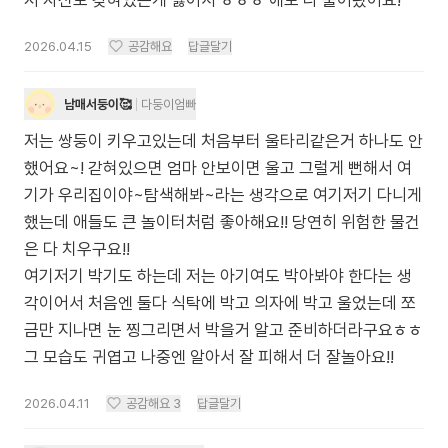
저 자신도 갖혀있는게 싫어서 ㅎㅎㅎ 애도 다 풀어놨어요!
2026.04.15
공감해요
답글달기
남매서둥이🥰
다둥이엄빠
저는 쌍둥이 키우고있는데 처음부터 울타리같은거 하나도 안
했어요~! 갇혀있으면 엄마 안보이면 울고 그럴게 뻔해서 여
기가 우리집이야~탐색해봐~라는 생각으로 여기저기 다니게
했는데 애들도 큰 놀이터처럼 좋아해요!! 당연히 위험한 물건
은 다 치우구요!!
여기저기 박기도 하는데 저는 아기여도 박아봐야 한다는 생
각이어서 처음엔 둘다 식탁에 박고 의자에 박고 울었는데 쪼
금만 지나면 눈 찡그리면서 박을거 알고 준비하더라구요ㅎㅎ
그 모습도 귀엽고 나중엔 알아서 잘 피해서 더 잘놀아요!!
2026.04.11
공감해요
3
답글달기