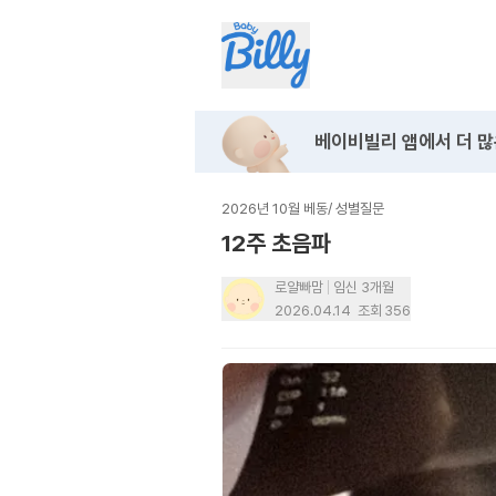
베이비빌리 앱에서
더 많
2026년 10월 베동
/
성별질문
12주 초음파
로얄빠맘
임신 3개월
2026.04.14
조회
356