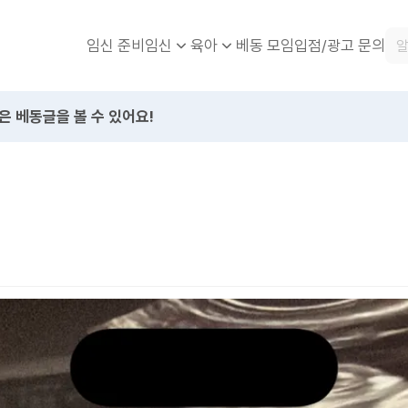
임신 준비
베동 모임
입점/광고 문의
임신
육아
은 베동글을 볼 수 있어요!