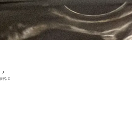
?
예측해줘요