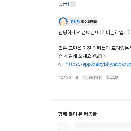
댓글
1
베이비빌리
관리자
안녕하세요 엄빠님! 베이비빌리입니다. 각도
같은 고민을 가진 엄빠들이 모여있는 
증 해결해 보세요!👼🏻✨
👉
https://app.babybilly.app/p
2026.04.15
공감해요
답글달기
함께 많이 본 베동글