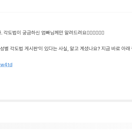
법이 궁금하신 엄빠님께만 알려드려요🙋🏻‍♀️🙋🏻‍♂️
'성별 각도법 게시판'이 있다는 사실, 알고 계셨나요? 지금 바로 아
tpw4td