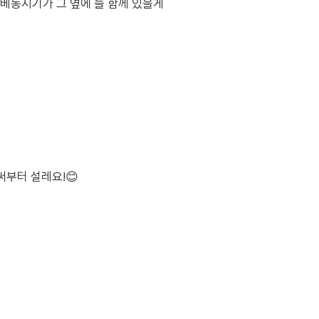
 베동지기가 그 옆에 늘 함께 있을게
써부터 설레요!😊