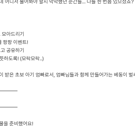
 어디서 물어봐야 할지 막막했던 순간들... 다들 한 번쯤 있으셨죠?
보 모아드리기
물 팡팡 이벤트!
으고 공유하기
하도록! (모락모락..)
이 받은 초보 아기 엄빠로서, 엄빠님들과 함께 만들어가는 베동이 벌
━━━━
━━━━
물을 준비했어요!