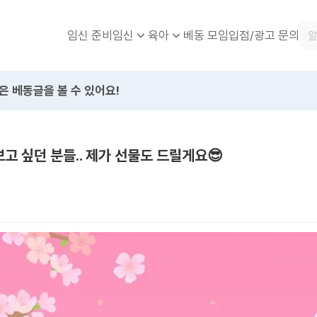
임신 준비
베동 모임
입점/광고 문의
임신
육아
은 베동글을 볼 수 있어요!
보고 싶던 분들.. 제가 선물도 드릴게요😎