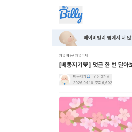
베이비빌리 앱에서
더 많
자유 베동
/
자유주제
[베동지기💙] 댓글 한 번 달아
베동지기
임신 3개월
2026.04.16
조회
6,602