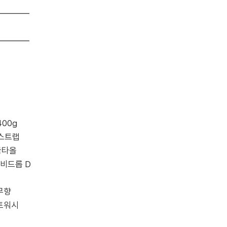
━━━━
━━━━
400g
 스트랩
굼타올
비드롭 D
무향
투토워시