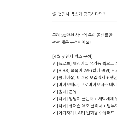
━━━━━━━━━━━━━━
🌸 첫인사 박스가 궁금하다면?
━━━━━━━━━━━━━━
무려 30만원 상당의 육아 꿀템들만
꽉꽉 채운 구성이에요!
[4월 첫인사 박스 구성]
✔ [플로브] 헬싱키밀 유기농 퀵오트 
✔ [BIBS] 쪽쪽이 2종 (컬러 랜덤) +
✔ [클레이샵] 미끄덩 오일워시 + 헹
✔ [바이오메라] 프로바이오틱스 베이
✔ [홀레] 분유
✔ [러베] 엉덩이 클렌저 + 세탁세제 
✔ [러베] 퓨어존 욕조 클리너 + 탑
✔ [아기자기 LAB] 일회용 수유패드