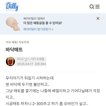
베이비빌리 앱에서
더 많은 베동글을 볼 수 있어요!
베이비빌리 앱 다운받기
자유 베동
/
자유주제
바닥매트
미니ʕ”̮ॽु️ෆ
아기 5개월
2026.04.17
조회
284
우리아기가 뒤집기 시작하는데
맨 바닥에 두기엔 불안하고..
그냥 매트를 깔기에는 나중에 배밀이하고 기어다닐때가 걱정
이고..
시공매트 하자니 2-300주고 하기 좀 오바인가 싶고..