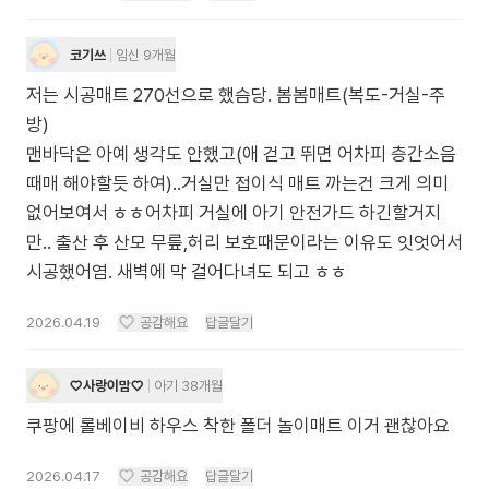
코기쓰
임신 9개월
저는 시공매트 270선으로 했슴당. 봄봄매트(복도-거실-주
방)
맨바닥은 아예 생각도 안했고(애 걷고 뛰면 어차피 층간소음
때매 해야할듯 하여)..거실만 접이식 매트 까는건 크게 의미
없어보여서 ㅎㅎ어차피 거실에 아기 안전가드 하긴할거지
만.. 출산 후 산모 무릎,허리 보호때문이라는 이유도 잇엇어서
시공했어염. 새벽에 막 걸어다녀도 되고 ㅎㅎ
2026.04.19
공감해요
답글달기
♡사랑이맘♡
아기 38개월
쿠팡에 롤베이비 하우스 착한 폴더 놀이매트 이거 괜찮아요
2026.04.17
공감해요
답글달기