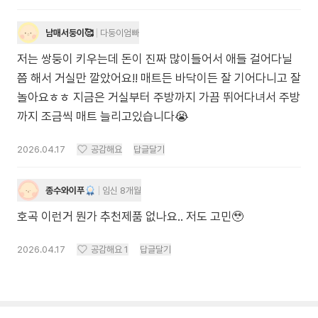
남매서둥이🥰
다둥이엄빠
저는 쌍둥이 키우는데 돈이 진짜 많이들어서 애들 걸어다닐
쯤 해서 거실만 깔았어요!! 매트든 바닥이든 잘 기어다니고 잘
놀아요ㅎㅎ 지금은 거실부터 주방까지 가끔 뛰어다녀서 주방
까지 조금씩 매트 늘리고있습니다😭
2026.04.17
공감해요
답글달기
종수와이푸
임신 8개월
호곡 이런거 뭔가 추천제품 없나요.. 저도 고민🥹
2026.04.17
공감해요
1
답글달기