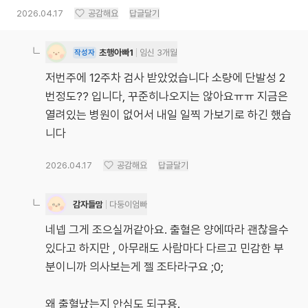
2026.04.17
공감해요
답글달기
초행아빠1
임신 3개월
작성자
저번주에 12주차 검사 받았었습니다 소량에 단발성 2
번정도?? 입니다, 꾸준히나오지는 않아요ㅠㅠ 지금은
열려있는 병원이 없어서 내일 일찍 가보기로 하긴 했습
니다
2026.04.17
공감해요
답글달기
감자들맘
다둥이엄빠
네넵 그게 조으실꺼같아요. 출혈은 양에따라 괜찮을수
있다고 하지만 , 아무래도 사람마다 다르고 민감한 부
분이니까 의사보는게 젤 조타라구요 ;0;
왜 출혈났는지 안심도 되구용.