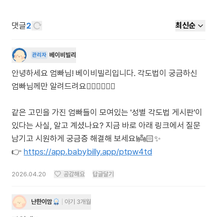
댓글
2
최신순
베이비빌리
관리자
안녕하세요 엄빠님! 베이비빌리입니다. 각도법이 궁금하신
엄빠님께만 알려드려요🙋🏻‍♀️🙋🏻‍♂️
같은 고민을 가진 엄빠들이 모여있는 '성별 각도법 게시판'이
있다는 사실, 알고 계셨나요? 지금 바로 아래 링크에서 질문
남기고 시원하게 궁금증 해결해 보세요!👼🏻✨
👉
https://app.babybilly.app/ptpw4td
2026.04.20
공감해요
답글달기
난한이맘
아기 3개월