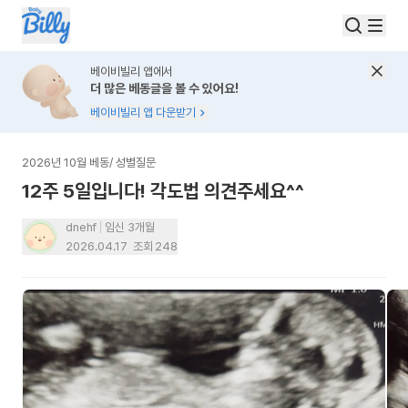
베이비빌리 앱에서
더 많은 베동글을 볼 수 있어요!
베이비빌리 앱 다운받기
2026년 10월 베동
/
성별질문
12주 5일입니다! 각도법 의견주세요^^
dnehf
임신 3개월
2026.04.17
조회
248