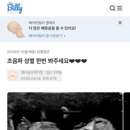
베이비빌리 앱에서
더 많은 베동글을 볼 수 있어요!
베이비빌리 앱 다운받기
2026년 10월 베동
/
성별질문
초음파 성별 한번 봐주세요❤️❤️❤️
젤리곰또복이맘
임신 3개월
2026.04.16
조회
479