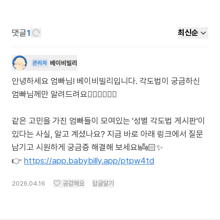
댓글
1
최신순
베이비빌리
관리자
안녕하세요 엄빠님! 베이비빌리입니다. 각도법이 궁금하신
엄빠님께만 알려드려요🙋🏻‍♀️🙋🏻‍♂️
같은 고민을 가진 엄빠들이 모여있는 '성별 각도법 게시판'이
있다는 사실, 알고 계셨나요? 지금 바로 아래 링크에서 질문
남기고 시원하게 궁금증 해결해 보세요!👼🏻✨
👉
https://app.babybilly.app/ptpw4td
2026.04.16
공감해요
답글달기