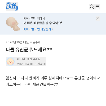
베이비빌리 앱에서
더 많은 베동글을 볼 수 있어요!
베이비빌리 앱 다운받기
2026년 10월 베동
/
자유주제
다들 유산균 뭐드세요??
미뚜니
임신 4개월
2026.04.18
조회
428
임신하고 나니 변비가 너무 심해지네요ㅠㅠ 유산균 챙겨먹으
려고하는데 추천 제품있을까용??