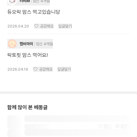
러비M
임신 4개월
듀오락 맘스 먹고있습니당
2026.04.20
공감해요
답글달기
햅비마미
임신 4개월
락토핏 맘스 먹어요!
2026.04.19
공감해요
답글달기
함께 많이 본 베동글