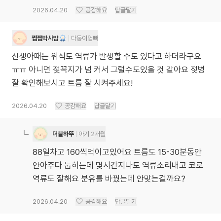
2026.04.20
공감해요
답글달기
쩝쩝박사맘
다둥이엄빠
신생아때는 위식도 역류가 발생할 수도 있다고 하더라구요
ㅠㅠ 아니면 젖꼭지가 넘 커서 그럴수도있을 것 같아요 젖병
잘 확인해보시고 트름 잘 시켜주세요!
2026.04.20
공감해요
답글달기
더블하뚜
아기 2개월
88일차고 160씩먹이고있어요 트름도 15-30분동안
안아주다 눕히는데 몇시간지나도 역류소리내고 코로
역류도 잘해요 분유를 바꿨는데 안맞는걸까요?
2026.04.20
공감해요
답글달기