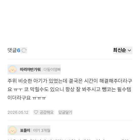
댓글
6
최신순
따리야반가워
다둥이엄빠
주위 비슷한 아기가 있었는데 결국은 시간이 해결해주더라구
요 ㅠㅜ 코 막힐수도 있으니 항상 잘 봐주시고 뺑코는 필수템
이더라구요 ㅠㅠㅠ
2026.05.12
공감해요
답글달기
표돌이
아기 3개월