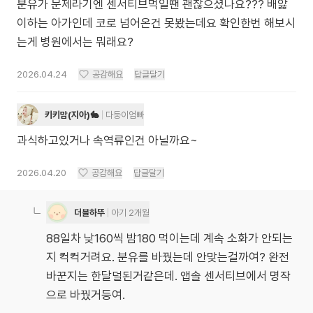
분유가 문제라기엔 센서티브먹일땐 괜찮으셨나요??? 배앓
이하는 아가인데 코로 넘어온건 못봤는데요 확인한번 해보시
는게 병원에서는 뭐래요?
2026.04.24
공감해요
답글달기
키키맘(지아)🐇
다둥이엄빠
과식하고있거나 속역류인건 아닐까요~
2026.04.20
공감해요
답글달기
더블하뚜
아기 2개월
88일차 낮160씩 밤180 먹이는데 계속 소화가 안되는
지 컥컥거려요. 분유를 바꿨는데 안맞는걸까여? 완전
바꾼지는 한달덜된거같은데. 앱솔 센서티브에서 명작
으로 바꿨거등여.