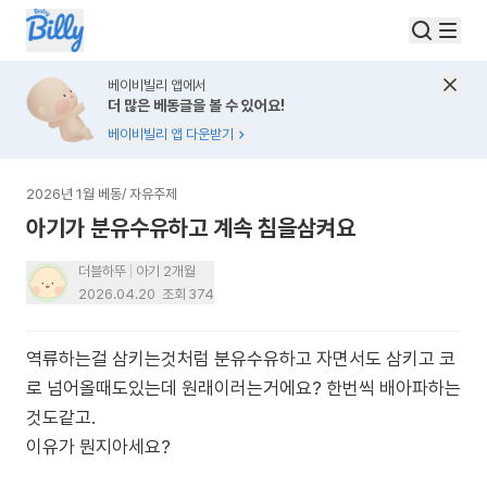
베이비빌리 앱에서
더 많은 베동글을 볼 수 있어요!
베이비빌리 앱 다운받기
2026년 1월 베동
/
자유주제
아기가 분유수유하고 계속 침을삼켜요
더블하뚜
아기 2개월
2026.04.20
조회
374
역류하는걸 삼키는것처럼 분유수유하고 자면서도 삼키고 코
로 넘어올때도있는데 원래이러는거에요? 한번씩 배아파하는
것도같고.
이유가 뭔지아세요?