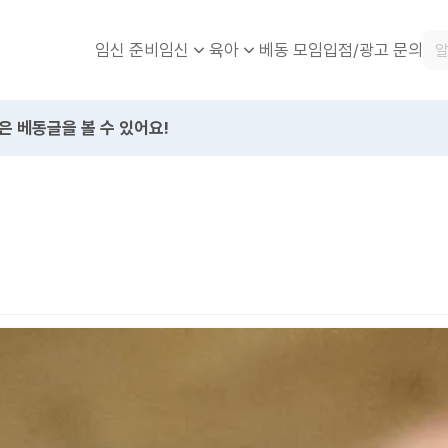
임신 준비
베동 모임
입점/광고 문의
임신
육아
은 베동글을 볼 수 있어요!