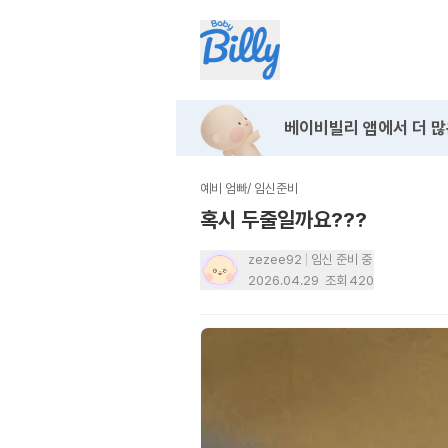
베이비빌리 앱에서
더 많
예비 엄빠
/
임신준비
혹시 두줄일까요???
zezee92
임신 준비 중
2026.04.29
조회
420