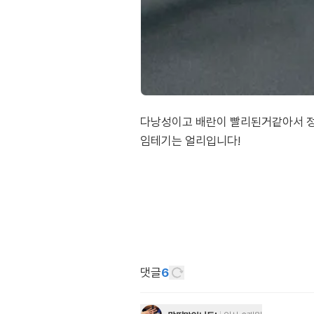
다낭성이고 배란이 빨리된거같아서 정
임테기는 얼리입니다!
댓글
6