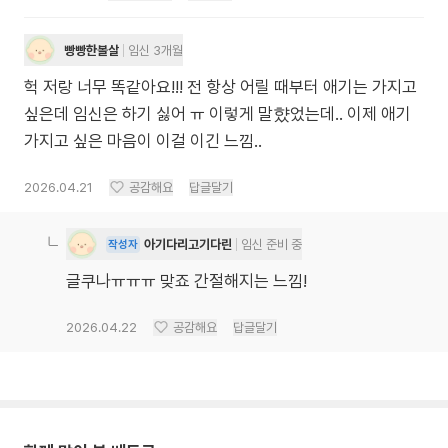
빵빵한볼살
임신 3개월
헉 저랑 너무 똑같아요!!! 전 항상 어릴 때부터 애기는 가지고
싶은데 임신은 하기 싫어 ㅠ 이렇게 말햤었는데.. 이제 애기
가지고 싶은 마음이 이걸 이긴 느낌..
2026.04.21
공감해요
답글달기
아기다리고기다린
임신 준비 중
작성자
글쿠나ㅠㅠㅠ 맞죠 간절해지는 느낌!
2026.04.22
공감해요
답글달기