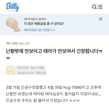
베이비빌리 앱에서
더 많은 베동글을 볼 수 있어요!
베이비빌리 앱 다운받기
예비 엄빠
/
임신고민
난황밖에 안보이고 태아가 안보여서 긴장됩니다ㅠ
ㅠ
리샤오쮸
임신 2개월
2026.04.19
조회
221
3월 11일 인공수정을했고 4월 16일 hcg 11680이고 오후에
난황만 보였는데 태아랑 태아심장이 잘자랄지 걱정이네요...
인공수정 주차도 잘 몰라서 걱정입니다 ㅠㅠㅠ