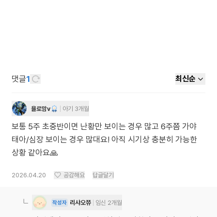
댓글
1
최신순
욜로맘v
아기 3개월
보통 5주 초중반이면 난황만 보이는 경우 많고 6주쯤 가야
태아/심장 보이는 경우 많대요! 아직 시기상 충분히 가능한
상황 같아요🙏
2026.04.20
공감해요
답글달기
리샤오쮸
임신 2개월
작성자