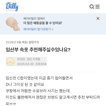
베이비빌리 앱에서
더 많은 베동글을 볼 수 있어요!
베이비빌리 앱 다운받기
2026년 9월 베동
/
꿀템추천
임산부 속옷 추천해주실수있나요?
유초원
임신 5개월
2026.04.30
조회
658
임신전 C컵이였는데 지금 중기 접어들면서
D나 그이상 된 것 같아요
쿠팡에서 저렴한 수유브라 사기는 했는데
이것도 불편해져서 괜찮은 브랜드 알고계시면 추천 부탁드려
요ㅠㅠ