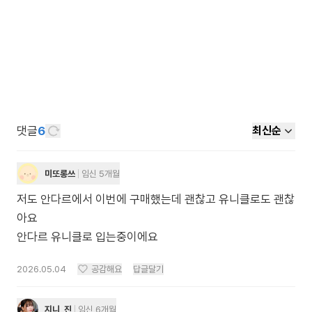
댓글
6
최신순
미또롱쓰
임신 5개월
저도 안다르에서 이번에 구매했는데 괜찮고 유니클로도 괜찮
아요
안다르 유니클로 입는중이에요
2026.05.04
공감해요
답글달기
지니_진
임신 6개월