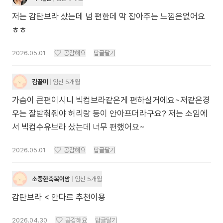
저는 감탄브라 샀는데 넘 편한데 막 잡아주는 느낌은없어요
ㅎㅎ
2026.05.01
공감해요
답글달기
김꿀미
임신 5개월
가슴이 큰편이시니 빅컵브라같은게 편하실거에요~저같은경
우는 잘받춰줘야 허리랑 등이 안아프더라구요? 저는 소임에
서 빅컵수유브라 샀는데 너무 편했어요~
2026.05.01
공감해요
답글달기
소중한축복이맘
임신 5개월
감탄브라 < 안다르 추천이용
2026.04.30
공감해요
답글달기