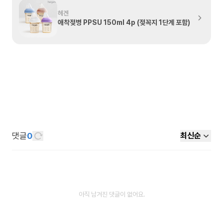
헤겐
애착젖병 PPSU 150ml 4p (젖꼭지 1단계 포함)
댓글
0
최신순
아직 남겨진 댓글이 없어요.