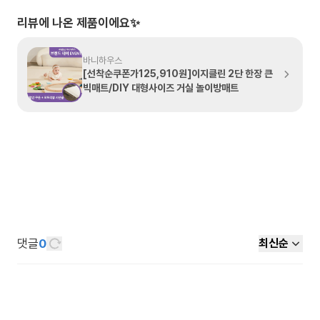
리뷰에 나온 제품이에요✨
바니하우스
[선착순쿠폰가125,910원]이지클린 2단 한장 큰
빅매트/DIY 대형사이즈 거실 놀이방매트
댓글
0
최신순