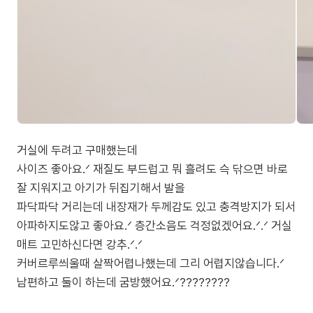
거실에 두려고 구매했는데
사이즈 좋아요.ᐟ 재질도 부드럽고 뭐 흘려도 슥 닦으면 바로
잘 지워지고 아기가 뒤집기해서 발을
파닥파닥 거리는데 내장재가 두께감도 있고 충격방지가 되서
아파하지도않고 좋아요.ᐟ 층간소음도 걱정없겠어요.ᐟ.ᐟ 거실
매트 고민하신다면 강추.ᐟ.ᐟ
커버르루씌울때 살짝어렵나했는데 그리 어렵지않습니다.ᐟ
남편하고 둘이 하는데 굼방했어요.ᐟ????????