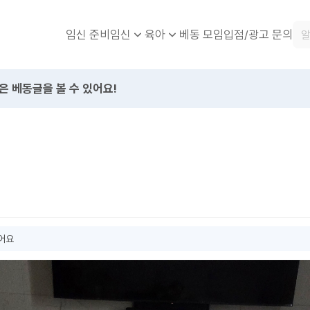
임신 준비
베동 모임
입점/광고 문의
임신
육아
은 베동글을 볼 수 있어요!
했어요