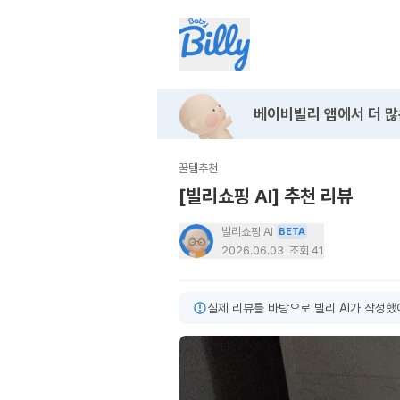
베이비빌리 앱에서
더 많
꿀템추천
[빌리쇼핑 AI] 추천 리뷰
빌리쇼핑 AI
BETA
2026.06.03
조회
41
실제 리뷰를 바탕으로 빌리 AI가 작성