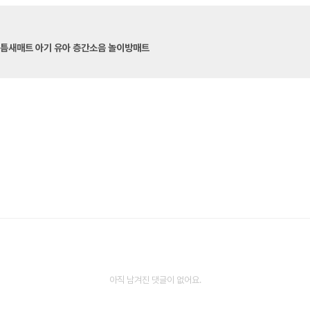
안심 빅매트 폴더매트 원매트 틈새매트 아기 유아 층간소음 놀이방매트
아직 남겨진 댓글이 없어요.