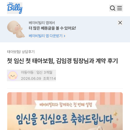
베이비빌리 앱에서
더 많은 베동글을 볼 수 있어요!
베이비빌리 앱 다운받기
태아보험
/
상담후기
첫 임신 첫 태아보험, 김임경 팀장님과 계약 후기
아둥아둥
임신 3개월
2026.06.09
조회
114