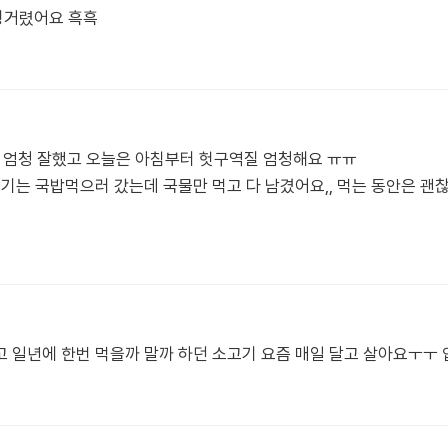
렁거렸어요 흑흑
사 엄청 잘했고 오늘은 아침부터 헛구역질 엄청해요 ㅠㅠ
땡기는 국밥먹으러 갔는데 국물만 먹고 다 남겼어요,, 먹는 동안은 괜
 일년에 한번 먹을까 말까 하던 소고기 요즘 매일 달고 살아요ㅜㅜ