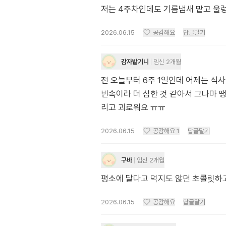
저는 4주차인데도 기름냄새 맡고 울
2026.06.15
공감해요
답글달기
감자밭기니
임신 2개월
전 오늘부터 6주 1일인데 어제는 식
빈속이라 더 심한 것 같아서 그나마 
리고 괴로워요 ㅠㅠ
2026.06.15
공감해요
1
답글달기
구바
임신 2개월
평소에 달다고 먹지도 않던 초콜릿하고
2026.06.15
공감해요
답글달기