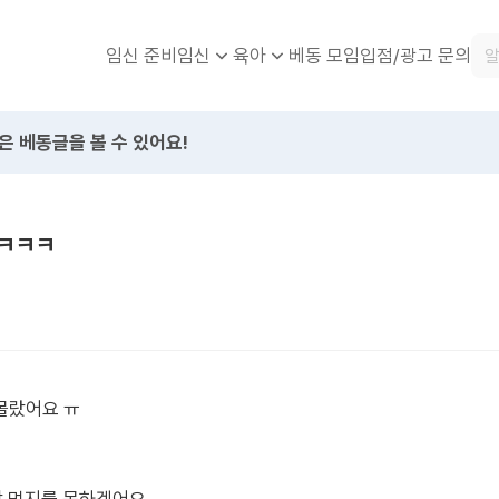
임신 준비
베동 모임
입점/광고 문의
임신
육아
은 베동글을 볼 수 있어요!
?ㅋㅋㅋ
몰랐어요 ㅠ