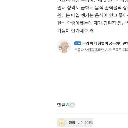
면요리 엄청 좋아하는데 3젓가락 이상
원래 성격도 급해서 음식 꿀떡꿀떡 삼
원래는 매일 땡기는 음식이 있고 좋아
한식 안좋아했는데 제가 강된장 쌈밥 
가늠이 안가네요 흑
우리 아기 성별이 궁금하다면
BETA
초음파 사진을 올리면 AI가 무료로 
댓글
4
맹비
임신 2개월