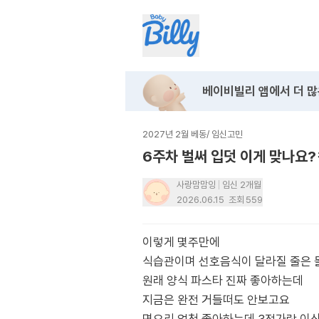
베이비빌리 앱에서
더 많
2027년 2월 베동
/
임신고민
6주차 벌써 입덧 이게 맞나요
사랑맘맘잉
임신 2개월
2026.06.15
조회
559
이렇게 몇주만에
식습관이며 선호음식이 달라질 줄은 
원래 양식 파스타 진짜 좋아하는데
지금은 완전 거들떠도 안보고요