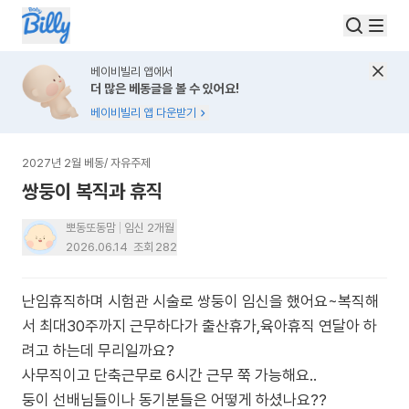
베이비빌리 앱에서
더 많은 베동글을 볼 수 있어요!
베이비빌리 앱 다운받기
2027년 2월 베동
/
자유주제
쌍둥이 복직과 휴직
뽀동또동맘
임신 2개월
2026.06.14
조회
282
난임휴직하며 시험관 시술로 쌍둥이 임신을 했어요~복직해
서 최대30주까지 근무하다가 출산휴가,육아휴직 연달아 하
려고 하는데 무리일까요?
사무직이고 단축근무로 6시간 근무 쭉 가능해요..
둥이 선배님들이나 동기분들은 어떻게 하셨나요??