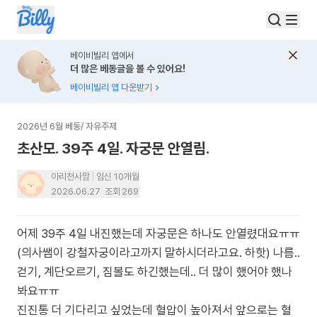
베이비빌리 앱에서
더 많은 베동글을 볼 수 있어요!
베이비빌리 앱 다운받기
2026년 6월 베동
/
자유주제
초산모. 39주 4일. 자궁문 안열림.
아리천사맘
임신 10개월
2026.06.27
조회
269
어제 39주 4일 내진했는데 자궁문은 하나도 안열렸대요ㅠㅠ
(의사쌤이 강철자궁이라고까지 말하시더라고요. 하핫) 나름..
걷기, 계단오르기, 짐볼도 하긴했는데.. 더 많이 했어야 했나
봐요ㅠㅠ
진진통 더 기다리고 싶었는데 혈압이 높아져서 앞으로는 혈