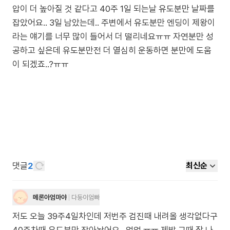
압이 더 높아질 것 같다고 40주 1일 되는날 유도분만 날짜를
잡았어요.. 3일 남았는데.. 주변에서 유도분만 엔딩이 제왕이
라는 얘기를 너무 많이 들어서 더 떨리네요ㅠㅠ 자연분만 성
공하고 싶은데 유도분만전 더 열심히 운동하면 분만에 도움
이 되겠죠..?ㅠㅠ
댓글
2
최신순
메론아엄마야
다둥이엄빠
저도 오늘 39주4일차인데 저번주 검진때 내려올 생각없다구