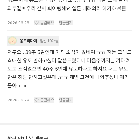
40주차때 유도분만 잡아놨어요...엉엉 ㅠㅠ 제발 그때 잘 나
와주길!!! 우리 같이 화이팅해요 얼른 내려와라 아가야👶🏻
2026.06.28
공감해요
답글달기
몽도리마미
임신 10개월
저두요.. 39주 5일인데 아직 소식이 없네여 ㅠㅠ 저는 그래도
최대한 유도 안하고싶다 말씀드렸더니 다음주까지는 기다려
보고 소식없으면 40주 5일에 유도하자고 하셔요 저도 유도
만은 정말 안하고싶은데..ㅠㅠ 제발 그전에 나와주겠니 애기
들아 ㅠㅠ
2026.06.28
공감해요
답글달기
함께 많이 본 베동글