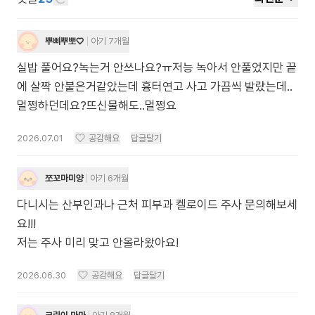
뿌삐뿌뽀♡
아기 7개월
실밥 풀어요?녹는거 안쓰나요?ㅠ저능 녹아서 안풀었지만 끝
에 살짝 안붙은거같았는데 흉터연고 사고 가끔씩 발랐는데..
멀쩡하던데요?뜨신물해도..멀쩡요
2026.07.01
공감해요
답글달기
쪼꼬마미양
아기 6개월
다니시는 산부인과나 근처 피부과 켈로이드 주사 문의해보세
요!!!
저는 주사 미리 맞고 안올라왔아요!
2026.06.30
공감해요
답글달기