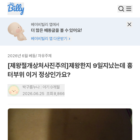
베이비빌리 앱에서
더 많은 베동글을 볼 수 있어요!
베이비빌리 앱 다운받기
2026년 6월 베동
/
자유주제
[제왕절개상처사진주의]제왕한지 9일지났는데 흉
터부위 이거 정상인가요?
박구름누나
아기 0개월
2026.06.25
조회
8,866