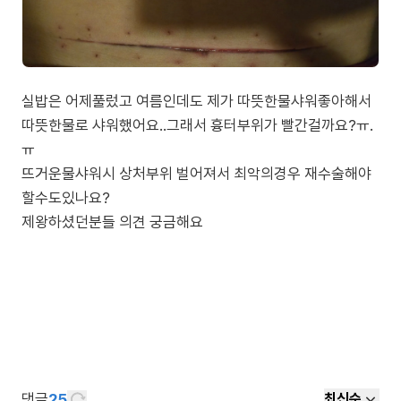
실밥은 어제풀렀고 여름인데도 제가 따뜻한물샤워좋아해서
따뜻한물로 샤워했어요..그래서 흉터부위가 빨간걸까요?ㅠ.
ㅠ
뜨거운물샤워시 상처부위 벌어져서 최악의경우 재수술해야
할수도있나요?
댓글
25
최신순