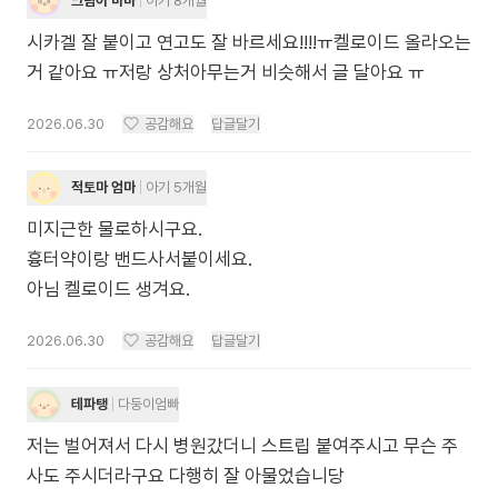
크림이 마마
아기 8개월
시카겔 잘 붙이고 연고도 잘 바르세요!!!!ㅠ켈로이드 올라오는
거 같아요 ㅠ저랑 상처아무는거 비슷해서 글 달아요 ㅠ
2026.06.30
공감해요
답글달기
적토마 엄마
아기 5개월
미지근한 물로하시구요.
흉터약이랑 밴드사서붙이세요.
아님 켈로이드 생겨요.
2026.06.30
공감해요
답글달기
테파탱
다둥이엄빠
저는 벌어져서 다시 병원갔더니 스트립 붙여주시고 무슨 주
사도 주시더라구요 다행히 잘 아물었습니당