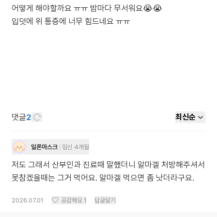
어떻게 해야할까요 ㅠㅠ 밤마다 무서워요😭😭
입덧에 위 통증에 너무 힘드네요 ㅠㅠ
댓글
2
최신순
일론마스크
임신 4개월
저도 그래서 산부인과 진료때 말했더니 알마겔 처방해주셔서
못참겠을때는 그거 먹어요. 알마겔 먹으면 좀 낫더라구요.
2026.07.01
공감해요
1
답글달기