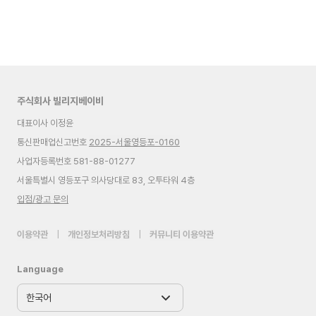
주식회사 빌리지베이비
대표이사 이정윤
통신판매업신고번호
2025-서울영등포-0160
사업자등록번호 581-88-01277
서울특별시 영등포구 의사당대로 83, 오투타워 4층
입점/광고 문의
이용약관
|
개인정보처리방침
|
커뮤니티 이용약관
Language