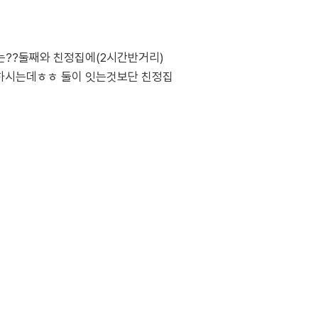
는??둘째와 친정집에(2시간반거리)
일하시는데ㅎㅎ 둘이 잇는것보단 친정집