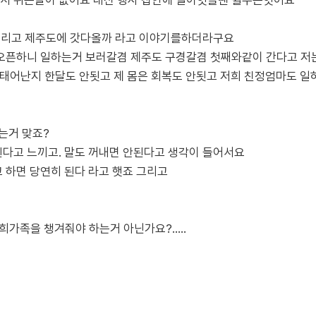
서 쉬는날이 없어요 대신 행사 집안에 일이잇을땐 쉴수는잇어요
 대리고 제주도에 갓다올까 라고 이야기를하더라구요
오픈하니 일하는거 보러갈겸 제주도 구경갈겸 첫째와같이 간다고 저
태어난지 한달도 안됫고 제 몸은 회복도 안됫고 저희 친정엄마도 
는거 맞죠?
다고 느끼고. 말도 꺼내면 안된다고 생각이 들어서요
 하면 당연히 된다 라고 햇죠 그리고
저희가족을 챙겨줘야 하는거 아닌가요?.....