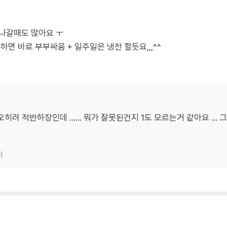
 나갈때도 많아요 ㅜ
하면 바로 부부싸움 + 일주일은 냉전 할듯요,,,^^
히려 적반하장인데 ...... 뭐가 잘못된건지 1도 모르는거 같아요 ..
기