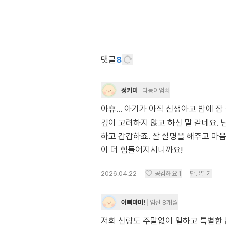
댓글
8
정키미
다둥이엄빠
아휴... 아기가 아직 신생아고 밤에 
깊이 고려하지 않고 하신 말 같네요. 
하고 갑갑하죠. 잘 설명을 해주고 마
이 더 힘들어지시니까요!
2026.04.22
공감해요
1
답글달기
이삐마미!
임신 8개월
저희 신랑도 주말없이 일하고 특별한