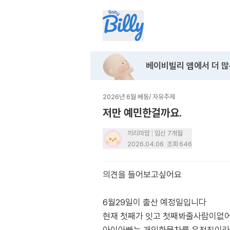
베이비빌리 앱에서
더 많
2026년 6월 베동
/
자유주제
저만 예민한걸까요.
끼리마맘
임신 7개월
2026.04.06
조회
646
의견을 들어보고싶어요
6월29일이 출산 예정일입니다
현재 첫째가 잇고 첫째봐줄사람이없어