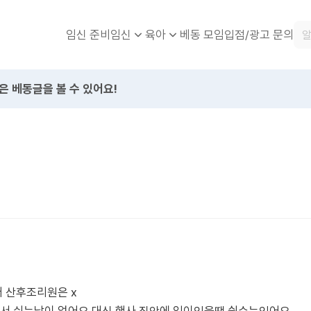
임신 준비
베동 모임
입점/광고 문의
임신
육아
은 베동글을 볼 수 있어요!
 산후조리원은 x