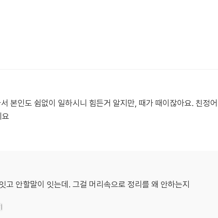
서 본인도 쉼없이 일하시니 힘든거 알지만, 때가 때이잖아요. 친정어
세요
 잇고 안할말이 잇는데. 그걸 머리속으로 정리를 왜 안하는지
기