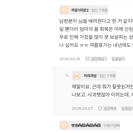
까꿍1라꿍2
임신 7개월
남편분이 님을 배려한다고 한 거 같지만
일 뿐더러 엄마의 몸 회복은 아에 안된
무로 인해 가정을 많이 못 보살피는 상
나 싶어요 ㅠㅠ 여름휴가는 내년에도 
2026.04.06
공감해요
1
답글달기
끼리마맘
임신 7개월
제말이요. 근데 뭐가 잘못된거인
나보고. 사과햇잖아 이러는데. 
2026.04.07
공감해요
답글달
빵빵👼🏻👼🏻👼🏻
다둥이엄빠