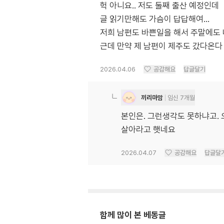
헉 아니요.. 저도 둘째 출산 예정인데
글 읽기만해도 가슴이 답답해여…
저희 남편도 바쁜일을 해서 주말에도
근데 만약 제 남편이 제주도 갔다온다 
2026.04.06
공감해요
답글달기
끼리마맘
임신 7개월
본인은. 그런생각도 못하냐고. 오
살아라고 햇네요
2026.04.07
공감해요
답글달
함께 많이 본 베동글