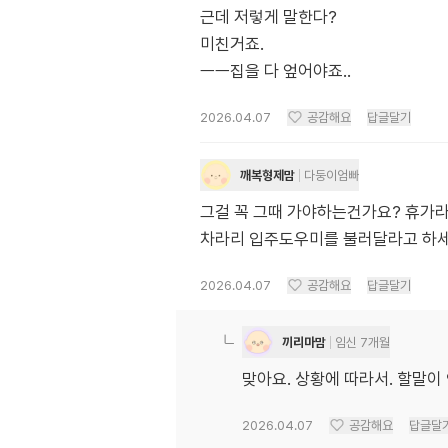
근데 저렇게 말한다?
미친거죠.
ㅡㅡ집을 다 엎어야죠..
2026.04.07
공감해요
답글달기
깨복형제맘
다둥이엄빠
그걸 꼭 그때 가야하는건가요? 휴가라
차라리 입주도우미를 불러달라고 하
2026.04.07
공감해요
답글달기
끼리마맘
임신 7개월
맞아요. 상황에 따라서. 할말이
2026.04.07
공감해요
답글달