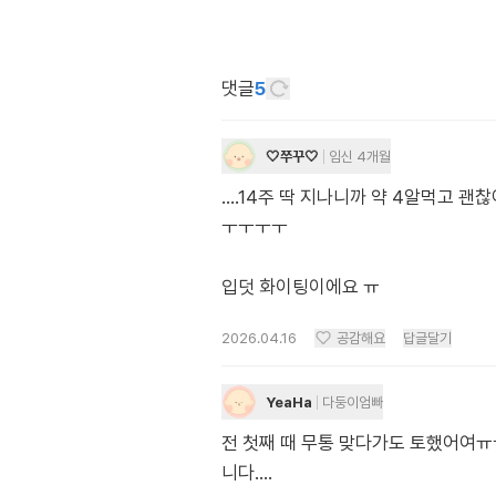
댓글
5
🤍쭈꾸🤍
임신 4개월
....14주 딱 지나니까 약 4알먹고
ㅜㅜㅜㅜ
입덧 화이팅이에요 ㅠ
2026.04.16
공감해요
답글달기
YeaHa
다둥이엄빠
전 첫째 때 무통 맞다가도 토했어여
니다....