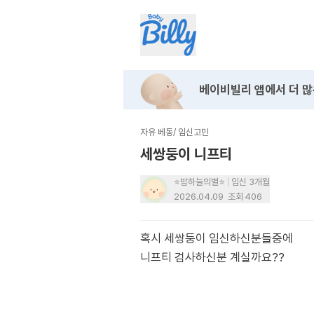
베이비빌리 앱에서
더 많
자유 베동
/
임신고민
세쌍둥이 니프티
⭐️밤하늘의별⭐️
임신 3개월
2026.04.09
조회
406
혹시 세쌍둥이 임신하신분들중에
니프티 검사하신분 계실까요??