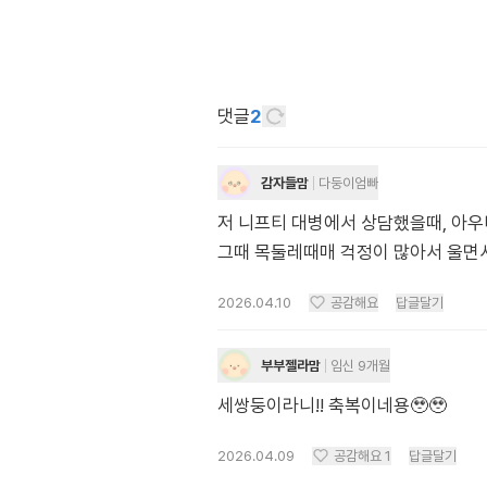
댓글
2
감자들맘
다둥이엄빠
저 니프티 대병에서 상담했을때, 아우
그때 목둘레때매 걱정이 많아서 울면서
2026.04.10
공감해요
답글달기
부부젤라맘
임신 9개월
세쌍둥이라니!! 축복이네용🥹🥹
2026.04.09
공감해요
1
답글달기