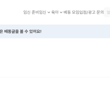
임신 준비
베동 모임
입점/광고 문의
임신
육아
은 베동글을 볼 수 있어요!