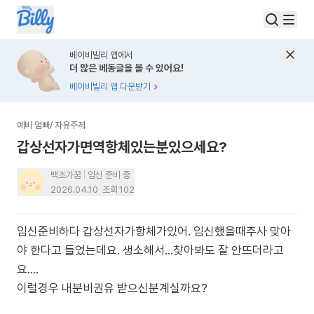
베이비빌리 앱에서
더 많은 베동글을 볼 수 있어요!
베이비빌리 앱 다운받기
예비 엄빠
/
자유주제
갑상선자가면역항체있는분있으세요?
백조가꿈
임신 준비 중
2026.04.10
조회
102
임신준비하다 갑상선자가항체가있어. 임신했을때주사 맞아
야 한다고 들었는데요. 생소해서...찾아봐도 잘 안뜨더라고
요....
이럴경우 내분비권유 받으신분계실까요?