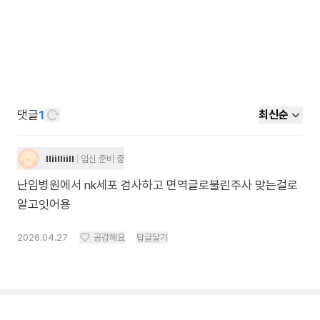
댓글
1
최신순
lliilliill
임신 준비 중
난임병원에서 nk세포 검사하고 면역글로불린주사 맞는걸로
알고잇어용
2026.04.27
공감해요
답글달기