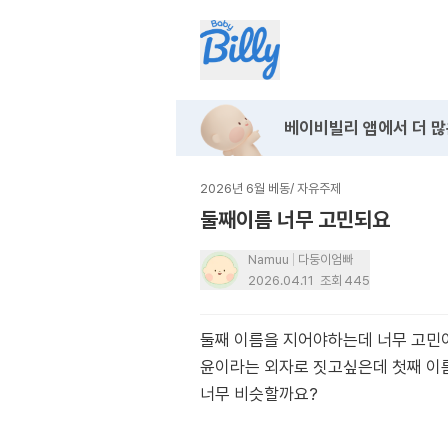
베이비빌리 앱에서
더 많
2026년 6월 베동
/
자유주제
둘째이름 너무 고민되요
Namuu
다둥이엄빠
2026.04.11
조회
445
둘째 이름을 지어야하는데 너무 고민
윤이라는 외자로 짓고싶은데 첫째 이름
너무 비슷할까요?