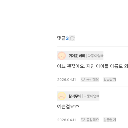
댓글
3
귀여운 베리
다둥이엄빠
아뇨 괜찮아요. 지인 아이들 이름도 외
2026.04.11
공감해요
답글달기
찰떡무늬
다둥이엄빠
예쁜걸요??
2026.04.11
공감해요
답글달기