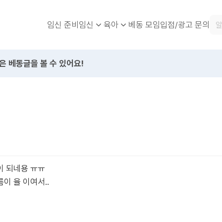
임신 준비
베동 모임
입점/광고 문의
임신
육아
은 베동글을 볼 수 있어요!
이 되네용 ㅠㅠ
이 율 이여서..