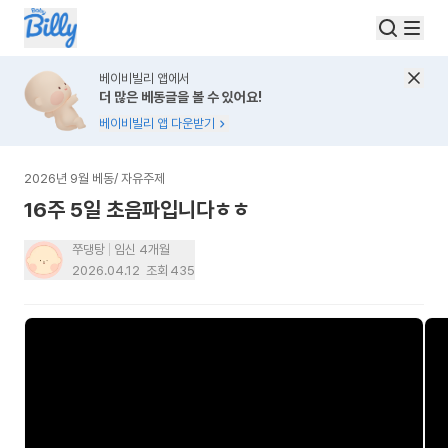
베이비빌리 앱에서
더 많은 베동글을 볼 수 있어요!
베이비빌리 앱 다운받기
2026년 9월 베동
/
자유주제
16주 5일 초음파입니다ㅎㅎ
쭈댕탕
임신 4개월
2026.04.12
조회
435