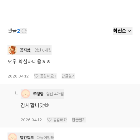
댓글
2
최신순
꼼지맘¡
임신 6개월
오우 확실하네용ㅎㅎ
2026.04.12
공감해요
1
답글달기
쭈댕탕
임신 4개월
감사합니닷🫶
2026.04.12
공감해요
답글달기
빨간엘모
다둥이엄빠