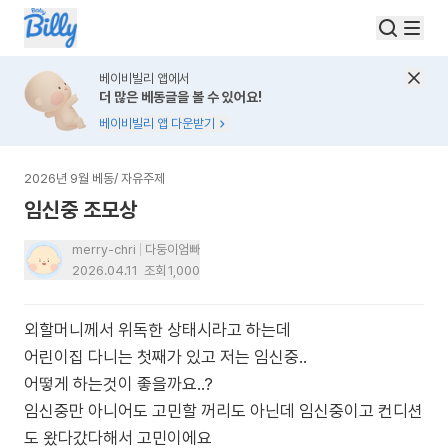
베이비빌리 앱에서
더 많은 베동글을 볼 수 있어요!
베이비빌리 앱 다운받기
2026년 9월 베동
/
자유주제
임신중 조모상
merry-chri
다둥이엄빠
2026.04.11
조회
1,000
외할머니께서 위독한 상태시라고 하는데
어린이집 다니는 첫째가 있고 저는 임신중..
어떻게 하는것이 좋을까요..?
임신중만 아니어도 고민할 꺼리도 아닌데 임신중이고 컨디션
도 왔다갔다해서 고민이에요