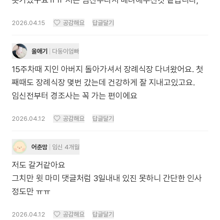
못가셨구요ㅠㅠ 저는 임산부라서 배려해주신것 같습니다;
2026.04.15
공감해요
답글달기
울애기
다둥이엄빠
15주차때 지인 아버지 돌아가셔서 장례식장 다녀왔어요. 첫
째때도 장례식장 몇번 갔는데 건강하게 잘 지내고있고요.
임신전부터 경조사는 꼭 가는 편이에요
2026.04.12
공감해요
답글달기
어춘맘
임신 4개월
저도 갈거같아요
그치만 윗 마미 댓글처럼 3일내내 있진 못하니 간단한 인사
정도만 ㅠㅠ
2026.04.12
공감해요
답글달기