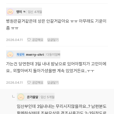
영이 ㅋ
임신 4개월
병원은갈거같은데 상은 안갈거같아요 ㅠㅠ 아무래도 기운이
좀 ㅠㅠ
2026.04.11
공감해요
답글달기
merry-chri
다둥이엄빠
작성자
가는건 당연한데 3일 내내 밤낮으로 있어야할지가 고민이에
요.. 외할아버지 돌아가셨을땐 계속 있었거든요..ㅜㅜ
2026.04.11
공감해요
답글달기
온가을달
임신 5개월
임산부인데 3일내내는 무리시지않을까요..? 남편분도
함께하실텐데 조부모상은 경조사휴가도 2-3일정도로