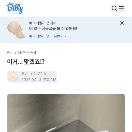
베이비빌리 앱에서
더 많은 베동글을 볼 수 있어요!
베이비빌리 앱 다운받기
예비 엄빠
/
임신준비
이거… 맞겠죠⁉️
쯔쥬
임신 7개월
2026.04.13
조회
218