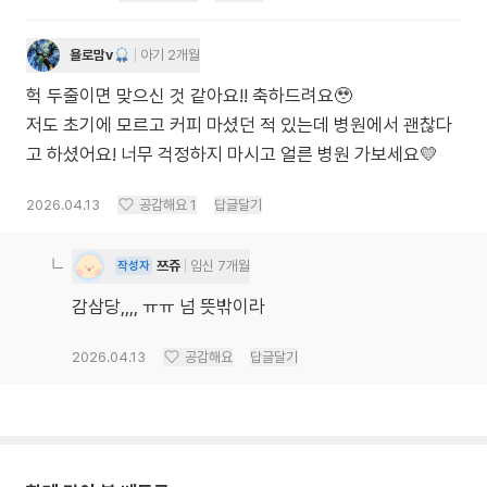
욜로맘v
아기 2개월
헉 두줄이면 맞으신 것 같아요!! 축하드려요🥹
저도 초기에 모르고 커피 마셨던 적 있는데 병원에서 괜찮다
고 하셨어요! 너무 걱정하지 마시고 얼른 병원 가보세요💛
2026.04.13
공감해요
1
답글달기
쯔쥬
임신 7개월
작성자
감삼당,,,, ㅠㅠ 넘 뜻밖이라
2026.04.13
공감해요
답글달기