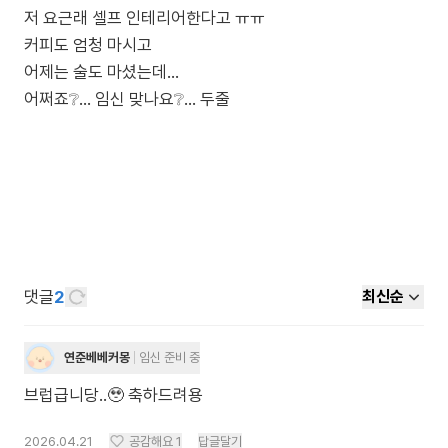
저 요근래 셀프 인테리어한다고 ㅠㅠ
커피도 엄청 마시고
어제는 술도 마셨는데…
어쩌죠❔… 임신 맞나요❔… 두줄
댓글
2
최신순
연준베베커몽
임신 준비 중
브럽급니당..🥹 축하드려용
2026.04.21
공감해요
1
답글달기