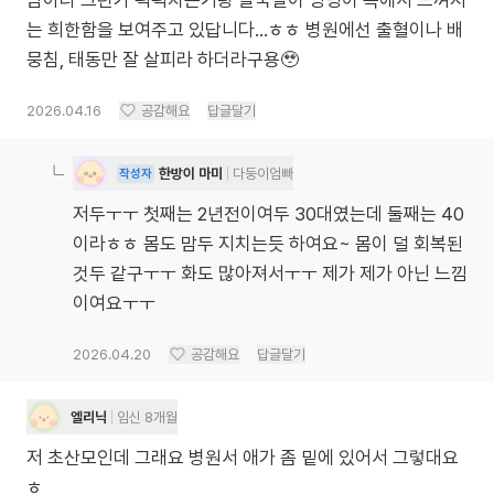
남아라 그런가 퍽퍽치는거랑 딸꾹질이 엉덩이 쪽에서 느껴지
는 희한함을 보여주고 있답니다...ㅎㅎ 병원에선 출혈이나 배
뭉침, 태동만 잘 살피라 하더라구용🥹
2026.04.16
공감해요
답글달기
한방이 마미
다둥이엄빠
작성자
저두ㅜㅜ 첫째는 2년전이여두 30대였는데 둘째는 40
이라ㅎㅎ 몸도 맘두 지치는듯 하여요~ 몸이 덜 회복된
것두 같구ㅜㅜ 화도 많아져서ㅜㅜ 제가 제가 아닌 느낌
이여요ㅜㅜ
2026.04.20
공감해요
답글달기
엘리닉
임신 8개월
저 초산모인데 그래요 병원서 애가 좀 밑에 있어서 그렇대요
ㅎ