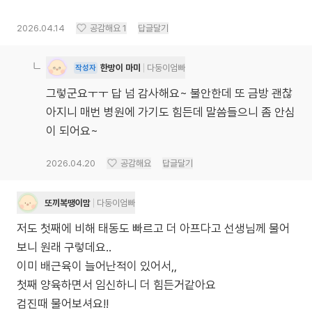
2026.04.14
공감해요
1
답글달기
한방이 마미
다둥이엄빠
작성자
그렇군요ㅜㅜ 답 넘 감사해요~ 불안한데 또 금방 괜찮
아지니 매번 병원에 가기도 힘든데 말씀들으니 좀 안심
이 되어요~
2026.04.20
공감해요
답글달기
또끼복땡이맘
다둥이엄빠
저도 첫째에 비해 태동도 빠르고 더 아프다고 선생님께 물어
보니 원래 구렇데요..
이미 배근육이 늘어난적이 있어서,,
첫째 양육하면서 임신하니 더 힘든거같아요
검진때 물어보셔요!!