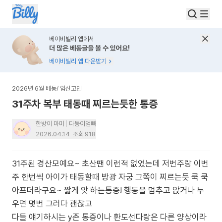
베이비빌리 앱에서
더 많은 베동글을 볼 수 있어요!
베이비빌리 앱 다운받기
2026년 6월 베동
/
임신고민
31주차 복부 태동때 찌르는듯한 통증
한방이 마미
다둥이엄빠
2026.04.14
조회
918
31주된 경산모예요~ 초산땐 이런적 없었는데 저번주랑 이번
주 한번씩 아이가 태동할때 방광 자궁 그쪽이 찌르는듯 쿡 쿡
아프더라구요~ 짧게 앗 하는통증! 행동을 멈추고 앉거나 누
우면 몇번 그러다 괜찮고
다들 얘기하시는 y존 통증이나 환도선다랑은 다른 양상이라