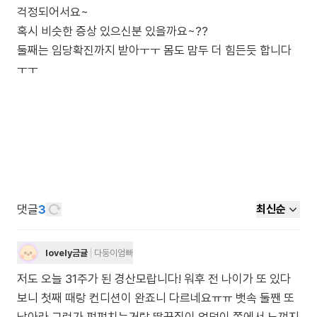
걱정되어서요~
혹시 비슷한 증상 있으신분 있을까요~??
둘째는 임당확진까지 받아ㅜㅜ 몸도 맘두 더 힘든듯 합니다
ㅜㅜ
댓글
3
최신순
lovely금귤
다둥이엄빠
저도 오늘 31주가 된 경산모랍니다! 워후 전 나이가 또 있다
보니 첫째 때랑 컨디션이 완죠니 다르네요ㅠㅠ 뱃속 둘짼 또